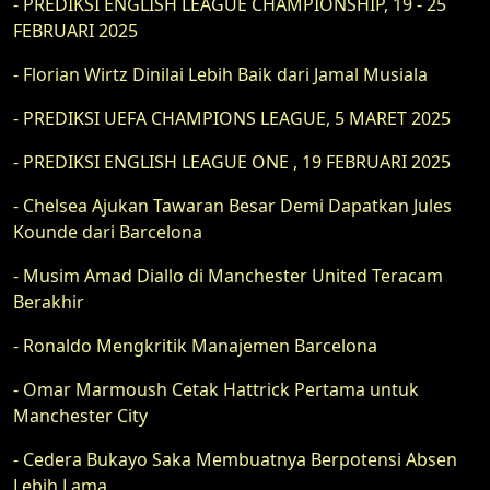
- PREDIKSI ENGLISH LEAGUE CHAMPIONSHIP, 19 - 25
FEBRUARI 2025
- Florian Wirtz Dinilai Lebih Baik dari Jamal Musiala
- PREDIKSI UEFA CHAMPIONS LEAGUE, 5 MARET 2025
- PREDIKSI ENGLISH LEAGUE ONE , 19 FEBRUARI 2025
- Chelsea Ajukan Tawaran Besar Demi Dapatkan Jules
Kounde dari Barcelona
- Musim Amad Diallo di Manchester United Teracam
Berakhir
- Ronaldo Mengkritik Manajemen Barcelona
- Omar Marmoush Cetak Hattrick Pertama untuk
Manchester City
- Cedera Bukayo Saka Membuatnya Berpotensi Absen
Lebih Lama