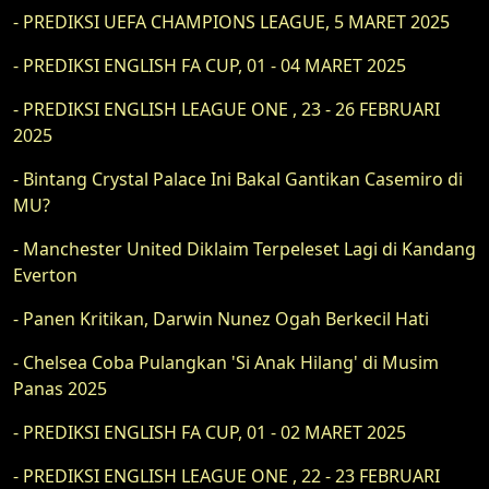
- PREDIKSI UEFA CHAMPIONS LEAGUE, 5 MARET 2025
- PREDIKSI ENGLISH FA CUP, 01 - 04 MARET 2025
- PREDIKSI ENGLISH LEAGUE ONE , 23 - 26 FEBRUARI
2025
- Bintang Crystal Palace Ini Bakal Gantikan Casemiro di
MU?
- Manchester United Diklaim Terpeleset Lagi di Kandang
Everton
- Panen Kritikan, Darwin Nunez Ogah Berkecil Hati
- Chelsea Coba Pulangkan 'Si Anak Hilang' di Musim
Panas 2025
- PREDIKSI ENGLISH FA CUP, 01 - 02 MARET 2025
- PREDIKSI ENGLISH LEAGUE ONE , 22 - 23 FEBRUARI