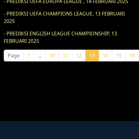
- PREDIKSI UEFA EUROPA LEAGUE , 14 FEBRUARI 2025
- PREDIKSI UEFA CHAMPIONS LEAGUE, 13 FEBRUARI
2025
- PREDIKSI ENGLISH LEAGUE CHAMPIONSHIP, 13
FEBRUARI 2025
Page
1
...
10
11
12
13
14
15
16