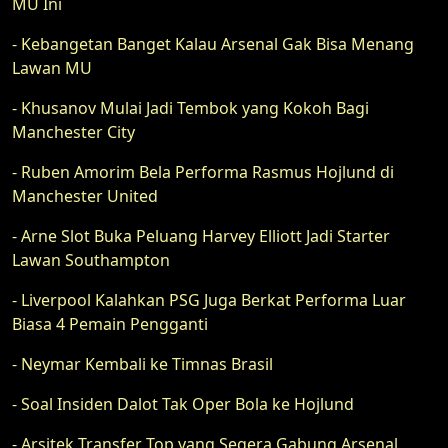
MU Ini
- Kebangetan Banget Kalau Arsenal Gak Bisa Menang
Lawan MU
- Khusanov Mulai Jadi Tembok yang Kokoh Bagi
Manchester City
- Ruben Amorim Bela Performa Rasmus Hojlund di
Manchester United
- Arne Slot Buka Peluang Harvey Elliott Jadi Starter
Lawan Southampton
- Liverpool Kalahkan PSG Juga Berkat Performa Luar
Biasa 4 Pemain Pengganti
- Neymar Kembali ke Timnas Brasil
- Soal Insiden Dalot Tak Oper Bola ke Hojlund
- Arsitek Transfer Top yang Segera Gabung Arsenal