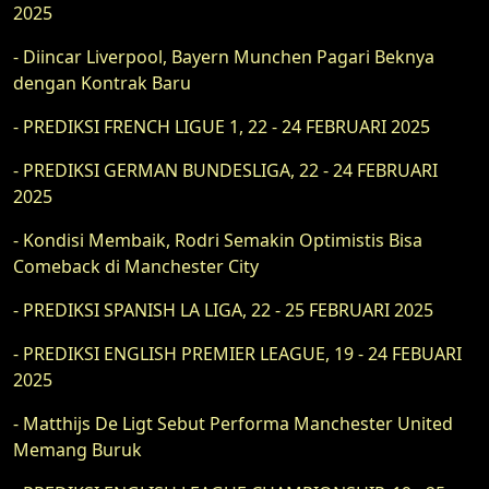
2025
- Diincar Liverpool, Bayern Munchen Pagari Beknya
dengan Kontrak Baru
- PREDIKSI FRENCH LIGUE 1, 22 - 24 FEBRUARI 2025
- PREDIKSI GERMAN BUNDESLIGA, 22 - 24 FEBRUARI
2025
- Kondisi Membaik, Rodri Semakin Optimistis Bisa
Comeback di Manchester City
- PREDIKSI SPANISH LA LIGA, 22 - 25 FEBRUARI 2025
- PREDIKSI ENGLISH PREMIER LEAGUE, 19 - 24 FEBUARI
2025
- Matthijs De Ligt Sebut Performa Manchester United
Memang Buruk