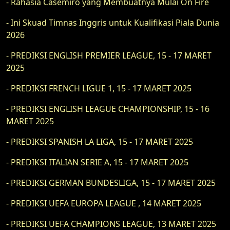
- Rahasia Casemiro yang Membuatnya Mulai On Fire
- Ini Skuad Timnas Inggris untuk Kualifikasi Piala Dunia
2026
- PREDIKSI ENGLISH PREMIER LEAGUE, 15 - 17 MARET
2025
- PREDIKSI FRENCH LIGUE 1, 15 - 17 MARET 2025
- PREDIKSI ENGLISH LEAGUE CHAMPIONSHIP, 15 - 16
MARET 2025
- PREDIKSI SPANISH LA LIGA, 15 - 17 MARET 2025
- PREDIKSI ITALIAN SERIE A, 15 - 17 MARET 2025
- PREDIKSI GERMAN BUNDESLIGA, 15 - 17 MARET 2025
- PREDIKSI UEFA EUROPA LEAGUE , 14 MARET 2025
- PREDIKSI UEFA CHAMPIONS LEAGUE, 13 MARET 2025