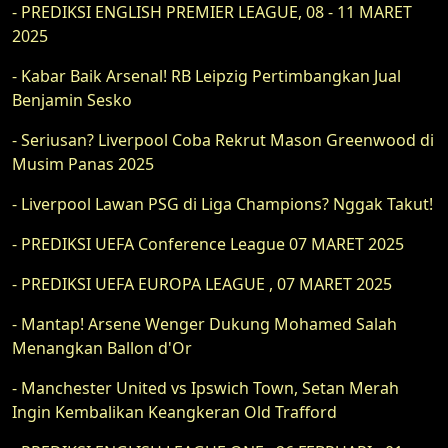
- PREDIKSI ENGLISH PREMIER LEAGUE, 08 - 11 MARET
2025
- Kabar Baik Arsenal! RB Leipzig Pertimbangkan Jual
Benjamin Sesko
- Seriusan? Liverpool Coba Rekrut Mason Greenwood di
Musim Panas 2025
- Liverpool Lawan PSG di Liga Champions? Nggak Takut!
- PREDIKSI UEFA Conference League 07 MARET 2025
- PREDIKSI UEFA EUROPA LEAGUE , 07 MARET 2025
- Mantap! Arsene Wenger Dukung Mohamed Salah
Menangkan Ballon d'Or
- Manchester United vs Ipswich Town, Setan Merah
Ingin Kembalikan Keangkeran Old Trafford