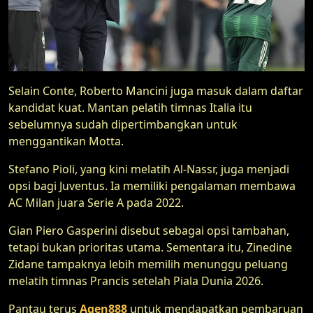
Selain Conte, Roberto Mancini juga masuk dalam daftar
kandidat kuat. Mantan pelatih timnas Italia itu
sebelumnya sudah dipertimbangkan untuk
menggantikan Motta.
Stefano Pioli, yang kini melatih Al-Nassr, juga menjadi
opsi bagi Juventus. Ia memiliki pengalaman membawa
AC Milan juara Serie A pada 2022.
Gian Piero Gasperini disebut sebagai opsi tambahan,
tetapi bukan prioritas utama. Sementara itu, Zinedine
Zidane tampaknya lebih memilih menunggu peluang
melatih timnas Prancis setelah Piala Dunia 2026.
Pantau terus
Agen888
untuk mendapatkan pembaruan