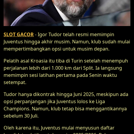
SLOT GACOR
- Igor Tudor telah resmi memimpin
Juventus hingga akhir musim. Namun, klub sudah mulai
mempertimbangkan opsi untuk musim depan.
Pelatih asal Kroasia itu tiba di Turin setelah menempuh
perjalanan lebih dari 1.000 km dari Split. Ia langsung
memimpin sesi latihan pertama pada Senin waktu
setempat.
Tudor hanya dikontrak hingga Juni 2025, meskipun ada
opsi perpanjangan jika Juventus lolos ke Liga
Champions. Namun, klub tetap bisa menggantikannya
sebelum 30 Juli.
Oleh karena itu, Juventus mulai menyusun daftar