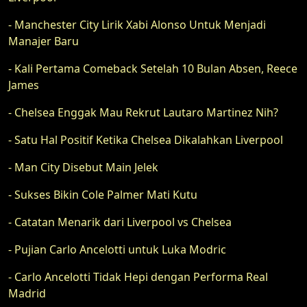
- Manchester City Lirik Xabi Alonso Untuk Menjadi
Manajer Baru
- Kali Pertama Comeback Setelah 10 Bulan Absen, Reece
James
- Chelsea Enggak Mau Rekrut Lautaro Martinez Nih?
- Satu Hal Positif Ketika Chelsea Dikalahkan Liverpool
- Man City Disebut Main Jelek
- Sukses Bikin Cole Palmer Mati Kutu
- Catatan Menarik dari Liverpool vs Chelsea
- Pujian Carlo Ancelotti untuk Luka Modric
- Carlo Ancelotti Tidak Hepi dengan Performa Real
Madrid