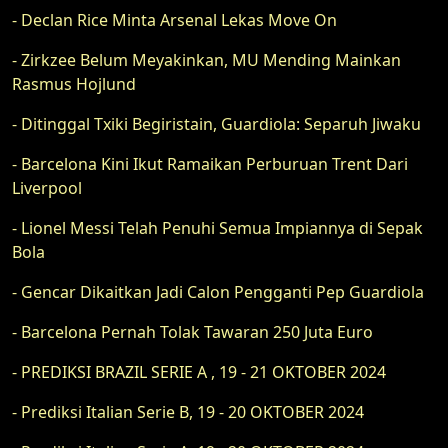
- Declan Rice Minta Arsenal Lekas Move On
- Zirkzee Belum Meyakinkan, MU Mending Mainkan
Rasmus Hojlund
- Ditinggal Txiki Begiristain, Guardiola: Separuh Jiwaku
- Barcelona Kini Ikut Ramaikan Perburuan Trent Dari
Liverpool
- Lionel Messi Telah Penuhi Semua Impiannya di Sepak
Bola
- Gencar Dikaitkan Jadi Calon Pengganti Pep Guardiola
- Barcelona Pernah Tolak Tawaran 250 Juta Euro
- PREDIKSI BRAZIL SERIE A , 19 - 21 OKTOBER 2024
- Prediksi Italian Serie B, 19 - 20 OKTOBER 2024