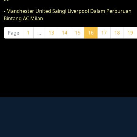
- Manchester United Saingi Liverpool Dalam Perburuan
Bintang AC Milan
Page
1
...
13
14
15
16
17
18
19