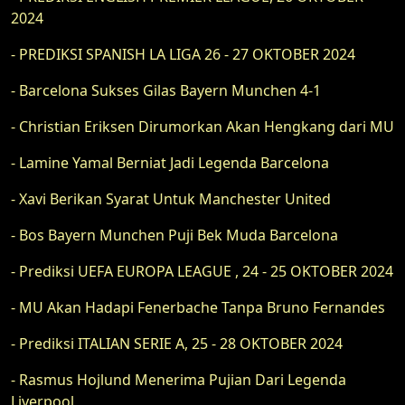
2024
- PREDIKSI SPANISH LA LIGA 26 - 27 OKTOBER 2024
- Barcelona Sukses Gilas Bayern Munchen 4-1
- Christian Eriksen Dirumorkan Akan Hengkang dari MU
- Lamine Yamal Berniat Jadi Legenda Barcelona
- Xavi Berikan Syarat Untuk Manchester United
- Bos Bayern Munchen Puji Bek Muda Barcelona
- Prediksi UEFA EUROPA LEAGUE , 24 - 25 OKTOBER 2024
- MU Akan Hadapi Fenerbache Tanpa Bruno Fernandes
- Prediksi ITALIAN SERIE A, 25 - 28 OKTOBER 2024
- Rasmus Hojlund Menerima Pujian Dari Legenda
Liverpool