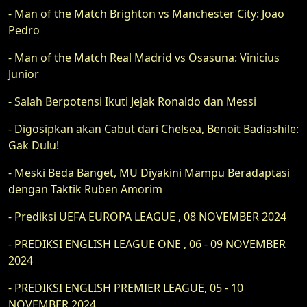
- Man of the Match Brighton vs Manchester City: Joao
Pedro
- Man of the Match Real Madrid vs Osasuna: Vinicius
Junior
- Salah Berpotensi Ikuti Jejak Ronaldo dan Messi
- Digosipkan akan Cabut dari Chelsea, Benoit Badiashile:
Gak Dulu!
- Meski Beda Banget, MU Diyakini Mampu Beradaptasi
dengan Taktik Ruben Amorim
- Prediksi UEFA EUROPA LEAGUE , 08 NOVEMBER 2024
- PREDIKSI ENGLISH LEAGUE ONE , 06 - 09 NOVEMBER
2024
- PREDIKSI ENGLISH PREMIER LEAGUE, 05 - 10
NOVEMBER 2024