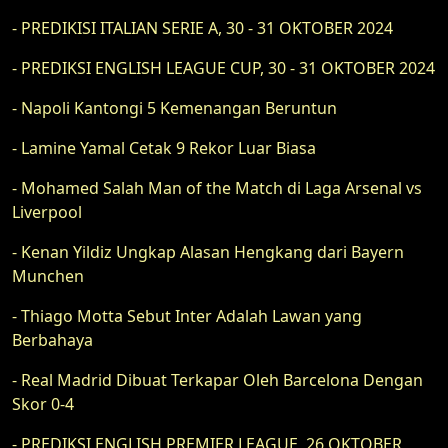
- PREDIKISI ITALIAN SERIE A, 30 - 31 OKTOBER 2024
- PREDIKSI ENGLISH LEAGUE CUP, 30 - 31 OKTOBER 2024
- Napoli Kantongi 5 Kemenangan Beruntun
- Lamine Yamal Cetak 9 Rekor Luar Biasa
- Mohamed Salah Man of the Match di Laga Arsenal vs
Liverpool
- Kenan Yildiz Ungkap Alasan Hengkang dari Bayern
Munchen
- Thiago Motta Sebut Inter Adalah Lawan yang
Berbahaya
- Real Madrid Dibuat Terkapar Oleh Barcelona Dengan
Skor 0-4
- PREDIKSI ENGLISH PREMIER LEAGUE, 26 OKTOBER