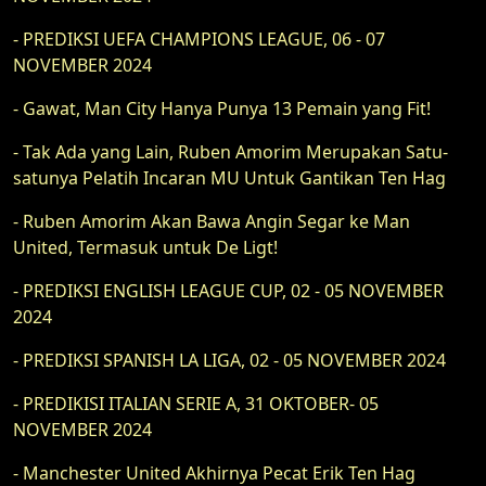
- PREDIKSI UEFA CHAMPIONS LEAGUE, 06 - 07
NOVEMBER 2024
- Gawat, Man City Hanya Punya 13 Pemain yang Fit!
- Tak Ada yang Lain, Ruben Amorim Merupakan Satu-
satunya Pelatih Incaran MU Untuk Gantikan Ten Hag
- Ruben Amorim Akan Bawa Angin Segar ke Man
United, Termasuk untuk De Ligt!
- PREDIKSI ENGLISH LEAGUE CUP, 02 - 05 NOVEMBER
2024
- PREDIKSI SPANISH LA LIGA, 02 - 05 NOVEMBER 2024
- PREDIKISI ITALIAN SERIE A, 31 OKTOBER- 05
NOVEMBER 2024
- Manchester United Akhirnya Pecat Erik Ten Hag