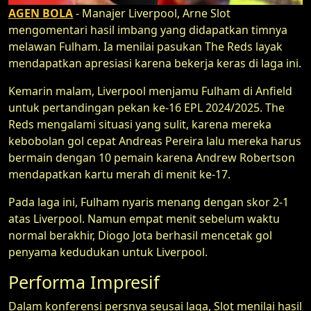
AGEN BOLA
- Manajer Liverpool, Arne Slot
mengomentari hasil imbang yang didapatkan timnya
melawan Fulham. Ia menilai pasukan The Reds layak
mendapatkan apresiasi karena bekerja keras di laga ini.
Kemarin malam, Liverpool menjamu Fulham di Anfield
untuk pertandingan pekan ke-16 EPL 2024/2025. The
Reds mengalami situasi yang sulit, karena mereka
kebobolan gol cepat Andreas Pereira lalu mereka harus
bermain dengan 10 pemain karena Andrew Robertson
mendapatkan kartu merah di menit ke-17.
Pada laga ini, Fulham nyaris menang dengan skor 2-1
atas Liverpool. Namun empat menit sebelum waktu
normal berakhir, Diogo Jota berhasil mencetak gol
penyama kedudukan untuk Liverpool.
Performa Impresif
Dalam konferensi persnya seusai laga, Slot menilai hasil