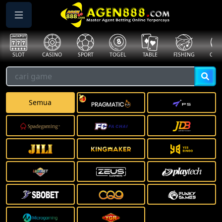
CASINO
SPORT
TOGEL
TABLE
FISHING
COCK F.
ARC
Semua