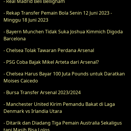
- Real Madrid Beli Belligham
- Rekap Transfer Pemain Bola Senin 12 Juni 2023 -
Minggu 18 Juni 2023
- Bayern Munchen Tidak Suka Joshua Kimmich Digoda
Barcelona
- Chelsea Tolak Tawaran Perdana Arsenal
- PSG Coba Bajak Mikel Arteta dari Arsenal?
- Chelsea Harus Bayar 100 Juta Pounds untuk Daratkan
Moises Caicedo
- Bursa Transfer Arsenal 2023/2024
- Manchester United Kirim Pemandu Bakat di Laga
Denmark vs Irlandia Utara
- Ditarik dan Diadang Tiga Pemain Australia Sekaligus
tapi Masih Bisa Lolos