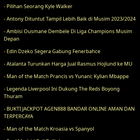
- Pilihan Seorang Kyle Walker
- Antony Dituntut Tampil Lebih Baik di Musim 2023/2024
- Ambisi Ousmane Dembele Di Liga Champions Musim
Depan
- Edin Dzeko Segera Gabung Fenerbahce
- Atalanta Turunkan Harga Jual Rasmus Hojlund ke MU
- Man of the Match Prancis vs Yunani: Kylian Mbappe
- Legenda Liverpool Ini Dukung The Reds Boyong
Thuram
- BUKTI JACKPOT AGEN888 BANDAR ONLINE AMAN DAN
TERPERCAYA
- Man of the Match Kroasia vs Spanyol