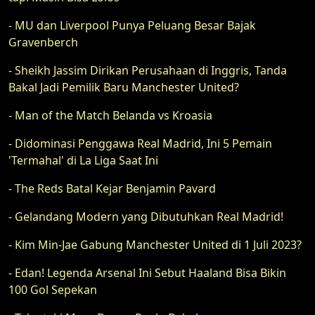
- MU dan Liverpool Punya Peluang Besar Bajak
Gravenberch
- Sheikh Jassim Dirikan Perusahaan di Inggris, Tanda
Bakal Jadi Pemilik Baru Manchester United?
- Man of the Match Belanda vs Kroasia
- Didominasi Penggawa Real Madrid, Ini 5 Pemain
'Termahal' di La Liga Saat Ini
- The Reds Batal Kejar Benjamin Pavard
- Gelandang Modern yang Dibutuhkan Real Madrid!
- Kim Min-Jae Gabung Manchester United di 1 Juli 2023?
- Edan! Legenda Arsenal Ini Sebut Haaland Bisa Bikin
100 Gol Sepekan