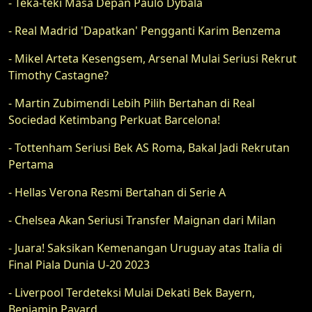
- Teka-teki Masa Depan Paulo Dybala
- Real Madrid 'Dapatkan' Pengganti Karim Benzema
- Mikel Arteta Kesengsem, Arsenal Mulai Seriusi Rekrut
Timothy Castagne?
- Martin Zubimendi Lebih Pilih Bertahan di Real
Sociedad Ketimbang Perkuat Barcelona!
- Tottenham Seriusi Bek AS Roma, Bakal Jadi Rekrutan
Pertama
- Hellas Verona Resmi Bertahan di Serie A
- Chelsea Akan Seriusi Transfer Maignan dari Milan
- Juara! Saksikan Kemenangan Uruguay atas Italia di
Final Piala Dunia U-20 2023
- Liverpool Terdeteksi Mulai Dekati Bek Bayern,
Benjamin Pavard