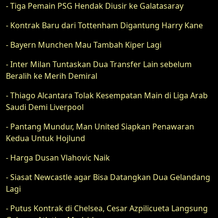
- Tiga Pemain PSG Hendak Diusir ke Galatasaray
- Kontrak Baru dari Tottenham Digantung Harry Kane
- Bayern Munchen Mau Tambah Kiper Lagi
- Inter Milan Tuntaskan Dua Transfer Lain sebelum
Beralih ke Merih Demiral
- Thiago Alcantara Tolak Kesempatan Main di Liga Arab
Saudi Demi Liverpool
- Pantang Mundur, Man United Siapkan Penawaran
Kedua Untuk Hojlund
- Harga Dusan Vlahovic Naik
- Siasat Newcastle agar Bisa Datangkan Dua Gelandang
Lagi
- Putus Kontrak di Chelsea, Cesar Azpilicueta Langsung