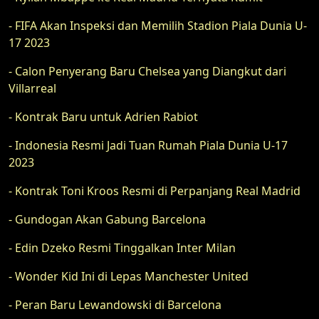
- FIFA Akan Inspeksi dan Memilih Stadion Piala Dunia U-
17 2023
- Calon Penyerang Baru Chelsea yang Diangkut dari
Villarreal
- Kontrak Baru untuk Adrien Rabiot
- Indonesia Resmi Jadi Tuan Rumah Piala Dunia U-17
2023
- Kontrak Toni Kroos Resmi di Perpanjang Real Madrid
- Gundogan Akan Gabung Barcelona
- Edin Dzeko Resmi Tinggalkan Inter Milan
- Wonder Kid Ini di Lepas Manchester United
- Peran Baru Lewandowski di Barcelona