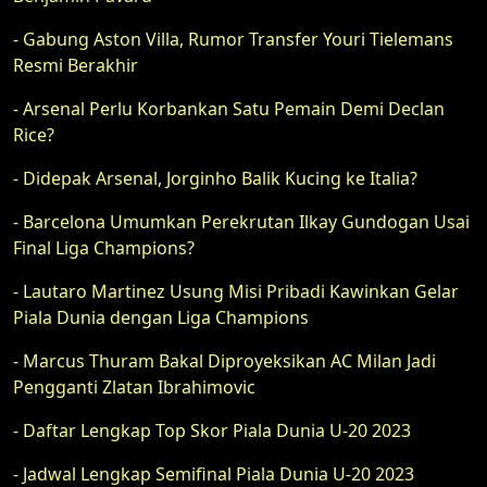
- Gabung Aston Villa, Rumor Transfer Youri Tielemans
Resmi Berakhir
- Arsenal Perlu Korbankan Satu Pemain Demi Declan
Rice?
- Didepak Arsenal, Jorginho Balik Kucing ke Italia?
- Barcelona Umumkan Perekrutan Ilkay Gundogan Usai
Final Liga Champions?
- Lautaro Martinez Usung Misi Pribadi Kawinkan Gelar
Piala Dunia dengan Liga Champions
- Marcus Thuram Bakal Diproyeksikan AC Milan Jadi
Pengganti Zlatan Ibrahimovic
- Daftar Lengkap Top Skor Piala Dunia U-20 2023
- Jadwal Lengkap Semifinal Piala Dunia U-20 2023