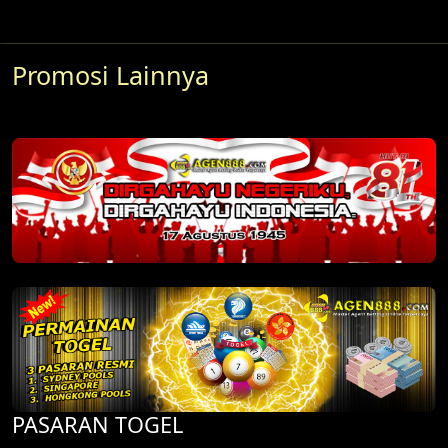
Promosi Lainnya
PASARAN TOGEL