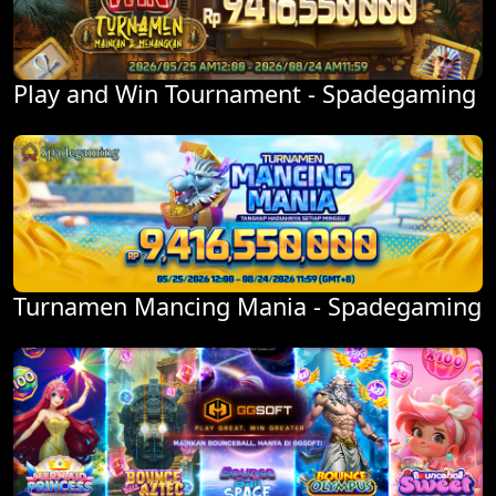
Play and Win Tournament - Spadegaming
Turnamen Mancing Mania - Spadegaming