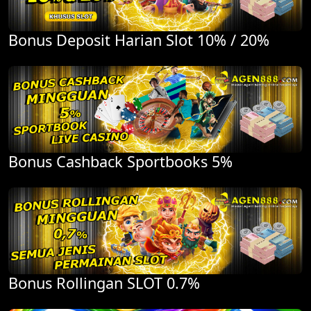
Bonus Deposit Harian Slot 10% / 20%
Bonus Cashback Sportbooks 5%
Bonus Rollingan SLOT 0.7%