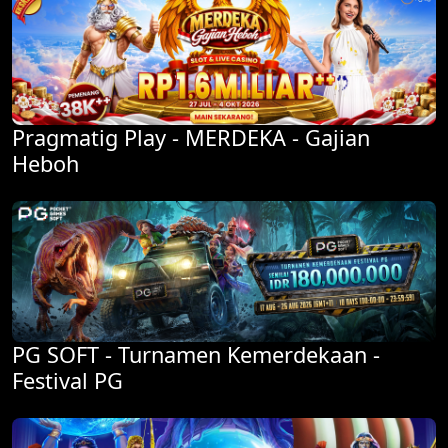
Pragmatig Play - MERDEKA - Gajian
Heboh
PG SOFT - Turnamen Kemerdekaan -
Festival PG