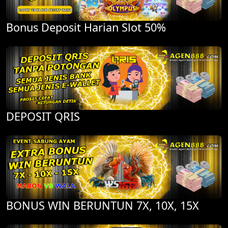
Bonus Deposit Harian Slot 50%
DEPOSIT QRIS
BONUS WIN BERUNTUN 7X, 10X, 15X