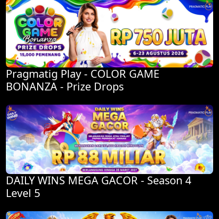
Pragmatig Play - COLOR GAME
BONANZA - Prize Drops
DAILY WINS MEGA GACOR - Season 4
Level 5