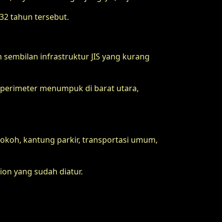
32 tahun tersebut.
 sembilan infrastruktur JIS yang kurang
ter perimeter menumpuk di barat utara,
 kokoh, kantung parkir, transportasi umum,
ion yang sudah diatur.