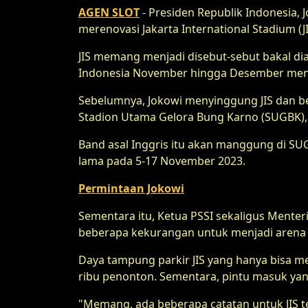
AGEN SLOT
- Presiden Republik Indonesia,
merenovasi Jakarta International Stadium (J
JIS memang menjadi disebut-sebut bakal diaj
Indonesia November hingga Desember men
Sebelumnya, Jokowi menyinggung JIS dan beb
Stadion Utama Gelora Bung Karno (SUGBK), 
Band asal Inggris itu akan manggung di 
lama pada 5-17 November 2023.
Permintaan Jokowi
Sementara itu, Ketua PSSI sekaligus Mente
beberapa kekurangan untuk menjadi arena P
Daya tampung parkir JIS yang hanya bisa m
ribu penonton. Sementara, pintu masuk yan
"Memang, ada beberapa catatan untuk JIS te