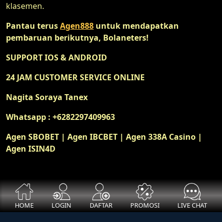
klasemen.
Pantau terus
Agen888
untuk mendapatkan
pembaruan berikutnya, Bolaneters!
SUPPORT IOS & ANDROID
24 JAM CUSTOMER SERVICE ONLINE
Nagita Soraya Tanex
Whatsapp : +6282297409963
Agen SBOBET | Agen IBCBET | Agen 338A Casino |
Agen ISIN4D
HOME
LOGIN
DAFTAR
PROMOSI
LIVE CHAT