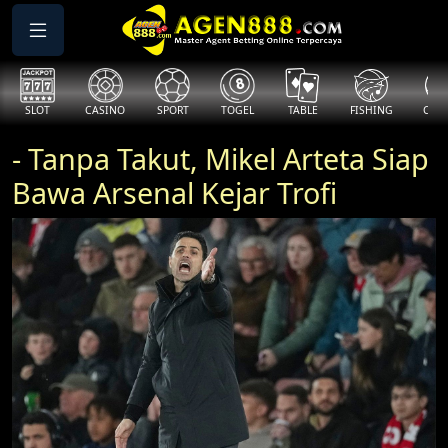
SLOT
CASINO
SPORT
TOGEL
TABLE
FISHING
COCK
- Tanpa Takut, Mikel Arteta Siap
Bawa Arsenal Kejar Trofi