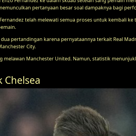
Enzo Fernandez ke dalam skuad setelah sang pemain menyel
u memunculkan pertanyaan besar soal dampaknya bagi perf
rnandez telah melewati semua proses untuk kembali ke ti
pemain.
dua pertandingan karena pernyataannya terkait Real Madr
Manchester City.
ting melawan Manchester United. Namun, statistik menunju
k Chelsea