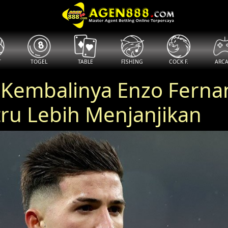
T
TOGEL
TABLE
FISHING
COCK F.
ARC
Kembalinya Enzo Fernand
tru Lebih Menjanjikan