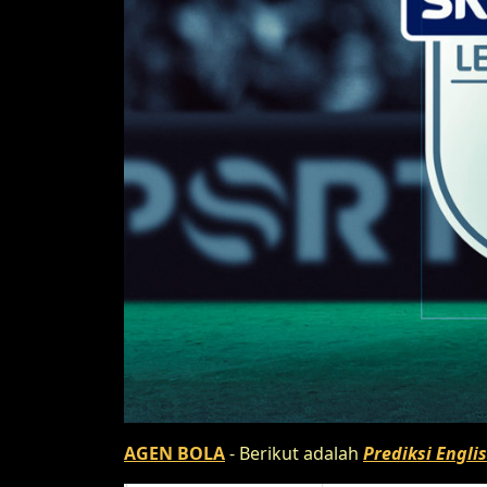
AGEN BOLA
- Berikut adalah
Prediksi Engli