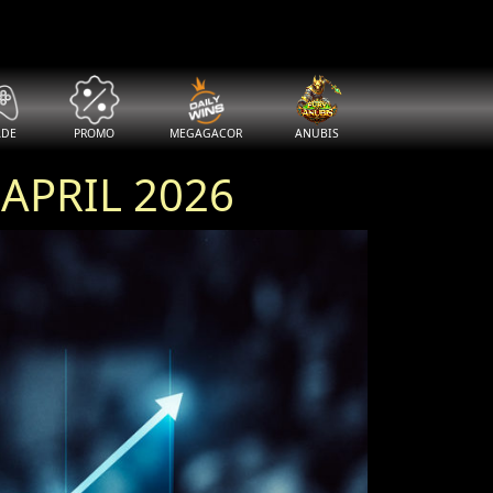
ADE
PROMO
MEGAGACOR
ANUBIS
 APRIL 2026