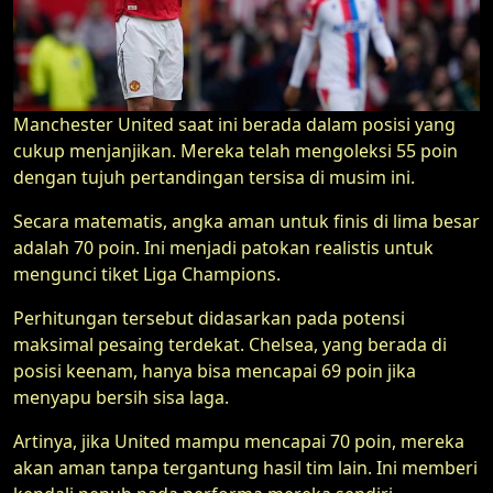
Manchester United saat ini berada dalam posisi yang
cukup menjanjikan. Mereka telah mengoleksi 55 poin
dengan tujuh pertandingan tersisa di musim ini.
Secara matematis, angka aman untuk finis di lima besar
adalah 70 poin. Ini menjadi patokan realistis untuk
mengunci tiket Liga Champions.
Perhitungan tersebut didasarkan pada potensi
maksimal pesaing terdekat. Chelsea, yang berada di
posisi keenam, hanya bisa mencapai 69 poin jika
menyapu bersih sisa laga.
Artinya, jika United mampu mencapai 70 poin, mereka
akan aman tanpa tergantung hasil tim lain. Ini memberi