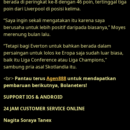
berada di peringkat ke-8 dengan 46 poin, tertinggal tiga
poin dari Liverpool di posisi kelima.
“Saya ingin sekali mengatakan itu karena saya
berusaha untuk lebih positif daripada biasanya,” Moyes
merenung bulan lalu.
“Tetapi bagi Everton untuk bahkan berada dalam
persaingan untuk lolos ke Eropa saja sudah luar biasa,
baik itu Liga Conference atau Liga Champions,"
sambung pria asal Skotlandia itu.
<br>
Pantau terus
Agen888
untuk mendapatkan
pembaruan berikutnya, Bolaneters!
SUPPORT IOS & ANDROID
24 JAM CUSTOMER SERVICE ONLINE
Nagita Soraya Tanex