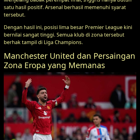
satu hasil positif. Arsenal berhasil memenuhi syarat
tersebut.
Dengan hasil ini, posisi lima besar Premier League kini
bernilai sangat tinggi. Semua klub di zona tersebut
berhak tampil di Liga Champions.
Manchester United dan Persaingan
Zona Eropa yang Memanas