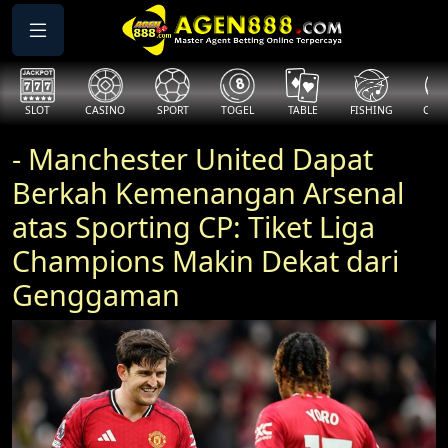
SLOT
CASINO
SPORT
TOGEL
TABLE
FISHING
COCK
- Manchester United Dapat
Berkah Kemenangan Arsenal
atas Sporting CP: Tiket Liga
Champions Makin Dekat dari
Genggaman