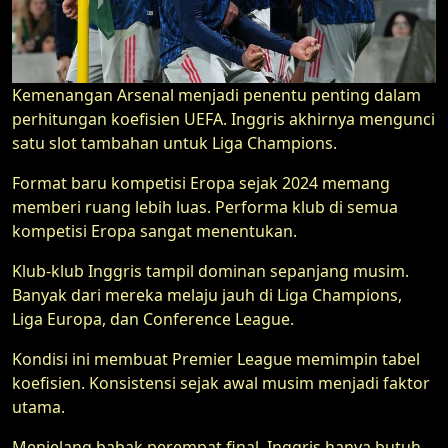
Kemenangan Arsenal menjadi penentu penting dalam
perhitungan koefisien UEFA. Inggris akhirnya mengunci
satu slot tambahan untuk Liga Champions.
Format baru kompetisi Eropa sejak 2024 memang
memberi ruang lebih luas. Performa klub di semua
kompetisi Eropa sangat menentukan.
Klub-klub Inggris tampil dominan sepanjang musim.
Banyak dari mereka melaju jauh di Liga Champions,
Liga Europa, dan Conference League.
Kondisi ini membuat Premier League memimpin tabel
koefisien. Konsistensi sejak awal musim menjadi faktor
utama.
Menjelang babak perempat final, Inggris hanya butuh