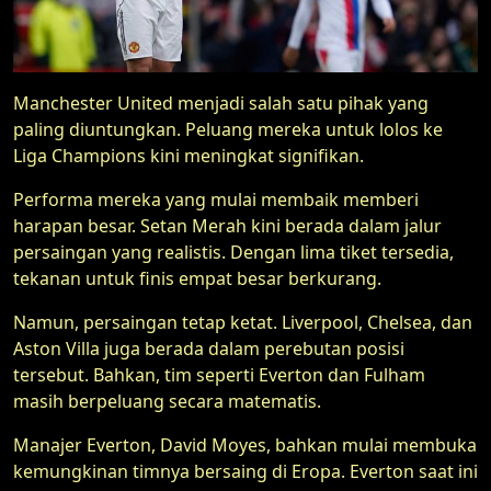
Manchester United menjadi salah satu pihak yang
paling diuntungkan. Peluang mereka untuk lolos ke
Liga Champions kini meningkat signifikan.
Performa mereka yang mulai membaik memberi
harapan besar. Setan Merah kini berada dalam jalur
persaingan yang realistis. Dengan lima tiket tersedia,
tekanan untuk finis empat besar berkurang.
Namun, persaingan tetap ketat. Liverpool, Chelsea, dan
Aston Villa juga berada dalam perebutan posisi
tersebut. Bahkan, tim seperti Everton dan Fulham
masih berpeluang secara matematis.
Manajer Everton, David Moyes, bahkan mulai membuka
kemungkinan timnya bersaing di Eropa. Everton saat ini