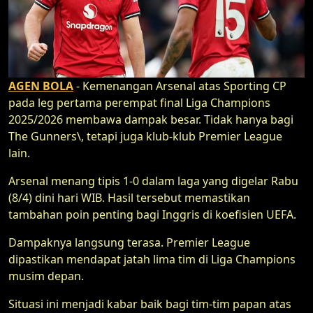
AGEN BOLA
- Kemenangan Arsenal atas Sporting CP
pada leg pertama perempat final Liga Champions
2025/2026 membawa dampak besar. Tidak hanya bagi
The Gunners\, tetapi juga klub-klub Premier League
lain.
Arsenal menang tipis 1-0 dalam laga yang digelar Rabu
(8/4) dini hari WIB. Hasil tersebut memastikan
tambahan poin penting bagi Inggris di koefisien UEFA.
Dampaknya langsung terasa. Premier League
dipastikan mendapat jatah lima tim di Liga Champions
musim depan.
Situasi ini menjadi kabar baik bagi tim-tim papan atas