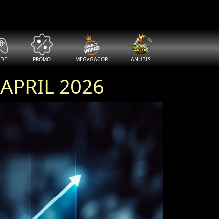
ADE
PROMO
MEGAGACOR
ANUBIS
 APRIL 2026