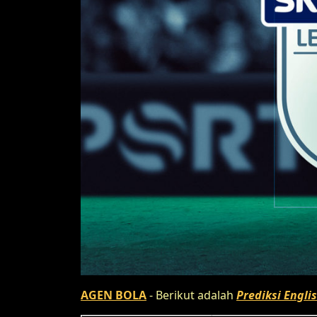
AGEN BOLA
- Berikut adalah
Prediksi Engli