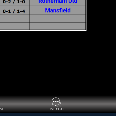
SI
LIVE CHAT