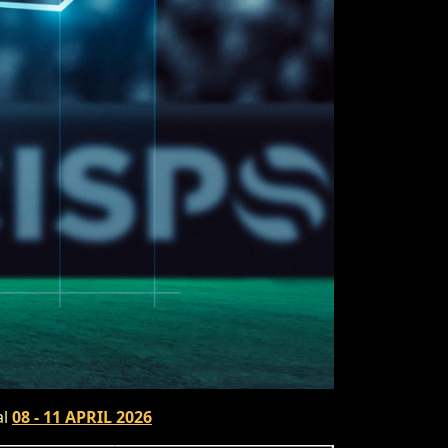
al
08 - 11 APRIL 2026