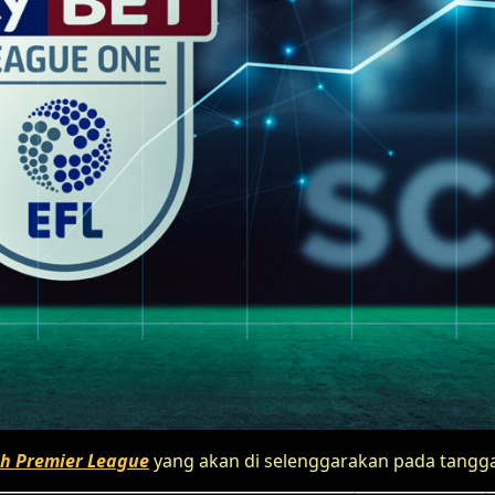
sh Premier League
yang akan di selenggarakan pada tangg