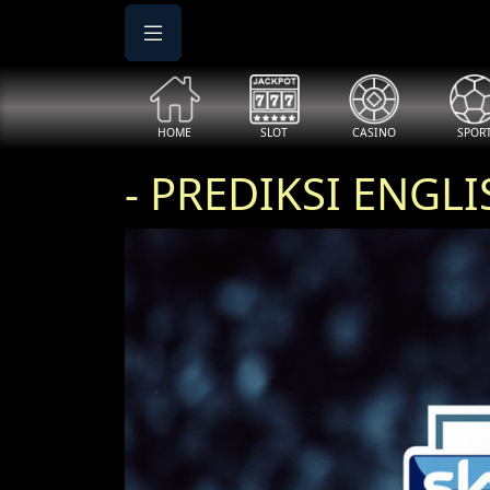
HOME
SLOT
CASINO
SPOR
- PREDIKSI ENGLI