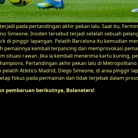
terjadi pada pertandingan akhir pekan lalu. Saat itu, Ferm
no Simeone. Insiden tersebut terjadi setelah sebuah pelang
ick di pinggir lapangan. Pelatih Barcelona itu kemudian me
h pemainnya kembali terpancing dan memprovokasi pemain
m situasi rawan. Jika ia kembali menerima kartu kuning, 
Champions. Pertandingan akhir pekan lalu di Metropolitano 
elatih Atletico Madrid, Diego Simeone, di area pinggir lapa
a tetap fokus pada permainan dan tidak terjebak dalam prov
 pembaruan berikutnya, Bolaneters!