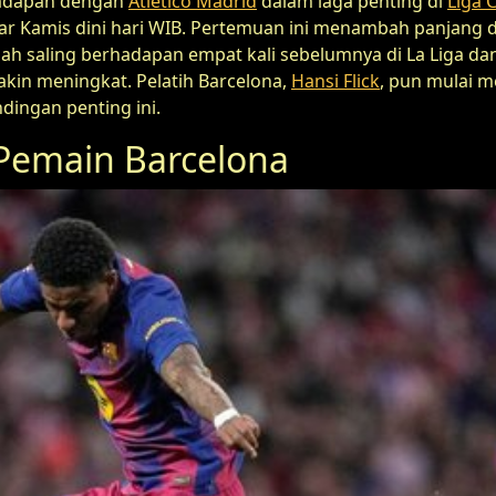
adapan dengan
Atletico Madrid
dalam laga penting di
Liga 
lar Kamis dini hari WIB. Pertemuan ini menambah panjang d
dah saling berhadapan empat kali sebelumnya di La Liga d
akin meningkat. Pelatih Barcelona,
Hansi Flick
, pun mulai m
dingan penting ini.
 Pemain Barcelona