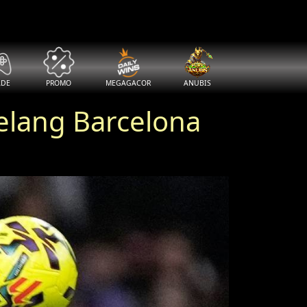
ADE
PROMO
MEGAGACOR
ANUBIS
Jelang Barcelona