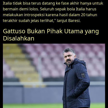
Italia tidak bisa terus datang ke fase akhir hanya untuk
bermain demi lolos. Seluruh sepak bola Italia harus
melakukan introspeksi karena hasil dalam 20 tahun
terakhir sudah jelas terlihat," lanjut Baresi.
Gattuso Bukan Pihak Utama yang
Disalahkan