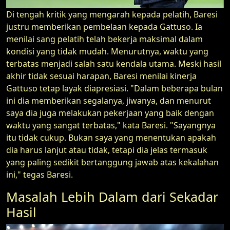
Di tengah kritik yang mengarah kepada pelatih, Baresi
justru memberikan pembelaan kepada Gattuso. Ia
menilai sang pelatih telah bekerja maksimal dalam
kondisi yang tidak mudah. Menurutnya, waktu yang
terbatas menjadi salah satu kendala utama. Meski hasil
akhir tidak sesuai harapan, Baresi menilai kinerja
Gattuso tetap layak diapresiasi. "Dalam beberapa bulan
ini dia memberikan segalanya, jiwanya, dan menurut
saya dia juga melakukan pekerjaan yang baik dengan
waktu yang sangat terbatas," kata Baresi. "Sayangnya
itu tidak cukup. Bukan saya yang menentukan apakah
dia harus lanjut atau tidak, tetapi dia jelas termasuk
yang paling sedikit bertanggung jawab atas kekalahan
ini," tegas Baresi.
Masalah Lebih Dalam dari Sekadar
Hasil