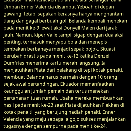
Umpan Enner Valencia disambut Yeboah di depan
gawang, tetapi sepakan kerasnya hanya menghantam
tiang dan gagal berbuah gol. Belanda kembali menekan
pada menit ke-9 lewat aksi Donyell Malen dari jarak
jauh. Namun, kiper Valle tampil sigap dengan dua aksi
penting, termasuk menyapu bola dan menepis
tembakan berbahaya menjadi sepak pojok. Situasi
berubah drastis pada menit ke-12 ketika Denzel
Dumfries menerima kartu merah langsung. Ia
menjatuhkan Plata dari belakang di tepi kotak penalti,
membuat Belanda harus bermain dengan 10 orang
sejak awal pertandingan. Ekuador memanfaatkan
keunggulan jumlah pemain dan terus menekan
pertahanan tuan rumah. Usaha mereka membuahkan
hasil pada menit ke-23 saat Plata dijatuhkan Flekken di
kotak penalti, yang berujung hadiah penalti. Enner
Valencia yang maju sebagai algojo sukses menjalankan
tugasnya dengan sempurna pada menit ke-24.