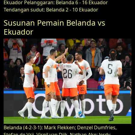
Ekuador Pelanggaran: Belanda 6 - 16 Ekuador
Tendangan sudut: Belanda 2 - 10 Ekuador
Susunan Pemain Belanda vs
Ekuador
Belanda (4-2-3-1): Mark Flekken; Denzel Dumfries,
Stefan de Vrij, Virgil van Dijk, Nathan Ake; Jerdy