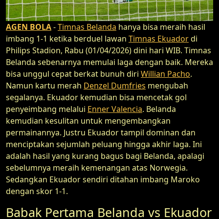
AGEN BOLA
-
Timnas Belanda
hanya bisa meraih hasil
imbang 1-1 ketika berduel lawan
Timnas Ekuador
di
Philips Stadion, Rabu (01/04/2026) dini hari WIB. Timnas
Belanda sebenarnya memulai laga dengan baik. Mereka
bisa unggul cepat berkat bunuh diri
Willian Pacho
.
Namun kartu merah
Denzel Dumfries
mengubah
segalanya. Ekuador kemudian bisa mencetak gol
penyeimbang melalui
Enner Valencia
. Belanda
kemudian kesulitan untuk mengembangkan
permainannya. Justru Ekuador tampil dominan dan
menciptakan sejumlah peluang hingga akhir laga. Ini
adalah hasil yang kurang bagus bagi Belanda, apalagi
sebelumnya meraih kemenangan atas Norwegia.
Sedangkan Ekuador sendiri ditahan imbang Maroko
dengan skor 1-1.
Babak Pertama Belanda vs Ekuador