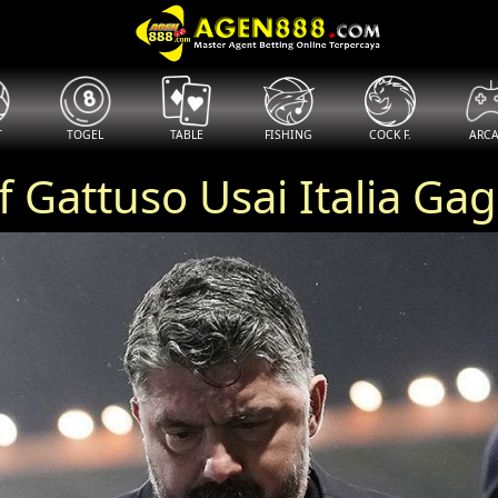
T
TOGEL
TABLE
FISHING
COCK F.
ARC
 Gattuso Usai Italia Gag