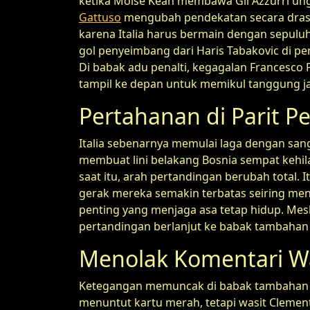
ketika Moise Kean membawa Gli Azzurri ung
Gattuso
mengubah pendekatan secara drastis
karena Italia harus bermain dengan sepulu
gol penyeimbang dari Haris Tabakovic di p
Di babak adu penalti, kegagalan Francesco 
tampil ke depan untuk memikul tanggung jaw
Pertahanan di Parit P
Italia sebenarnya memulai laga dengan sanga
membuat lini belakang Bosnia sempat kehilan
saat itu, arah pertandingan berubah total. 
gerak mereka semakin terbatas seiring m
penting yang menjaga asa tetap hidup. Mes
pertandingan berlanjut ke babak tambahan 
Menolak Komentari Wa
Ketegangan memuncak di babak tambahan wak
menuntut kartu merah, tetapi wasit Clement