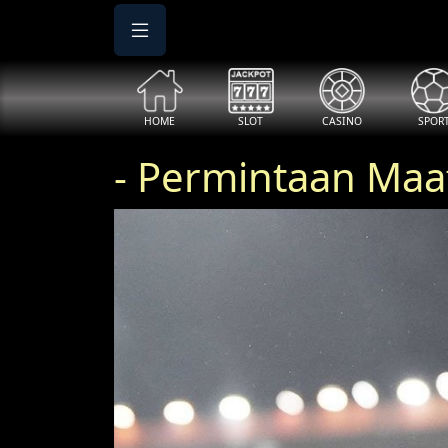
HOME
SLOT
CASINO
SPOR
- Permintaan Maaf