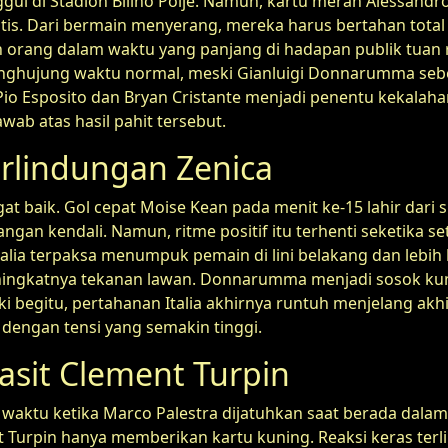
gul di Stadion Bilino Polje. Namun, kartu merah Alessan
. Dari bermain menyerang, mereka harus bertahan total da
h orang dalam waktu yang panjang di hadapan publik tuan
enghujung waktu normal, meski Gianluigi Donnarumma sebe
Pio Esposito dan Bryan Cristante menjadi penentu kekalahan
ab atas hasil pahit tersebut.
erlindungan Zenica
t baik. Gol cepat Moise Kean pada menit ke-15 lahir dari s
gan kendali. Namun, ritme positif itu terhenti seketika set
Italia terpaksa menumpuk pemain di lini belakang dan lebih
eningkatnya tekanan lawan. Donnarumma menjadi sosok ku
ki begitu, pertahanan Italia akhirnya runtuh menjelang a
dengan tensi yang semakin tinggi.
sit Clement Turpin
tu ketika Marco Palestra dijatuhkan saat berada dalam po
 Turpin hanya memberikan kartu kuning. Reaksi keras terlih