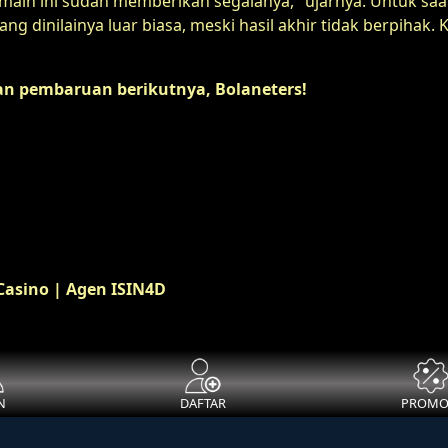
emain ini sudah memberikan segalanya," ujarnya. Untuk sa
yang dinilainya luar biasa, meski hasil akhir tidak berpihak
 pembaruan berikutnya, Bolaneters!
Casino | Agen ISIN4D
N
DAFTAR
PROMO