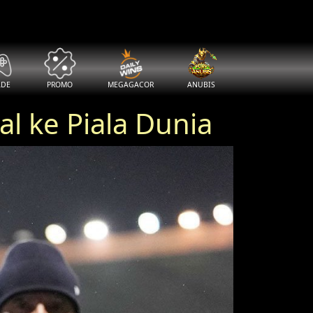
ADE
PROMO
MEGAGACOR
ANUBIS
al ke Piala Dunia