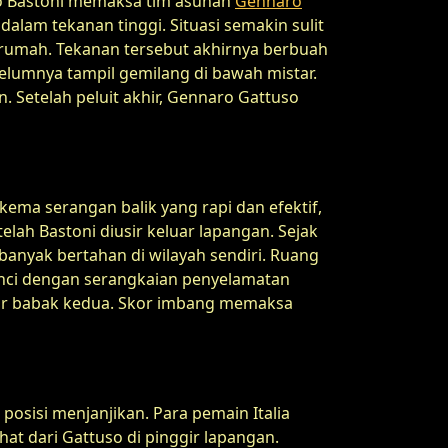
dro Bastoni memaksa tim asuhan
Gennaro
lam tekanan tinggi. Situasi semakin sulit
 rumah. Tekanan tersebut akhirnya berbuah
lumnya tampil gemilang di bawah mistar.
. Setelah peluit akhir, Gennaro Gattuso
kema serangan balik yang rapi dan efektif,
elah Bastoni diusir keluar lapangan. Sejak
 banyak bertahan di wilayah sendiri. Ruang
nci dengan serangkaian penyelamatan
khir babak kedua. Skor imbang memaksa
sisi menjanjikan. Para pemain Italia
at dari Gattuso di pinggir lapangan.