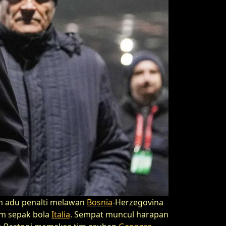
am adu penalti melawan
Bosnia
-Herzegovina
tem sepak bola
Italia
. Sempat muncul harapan