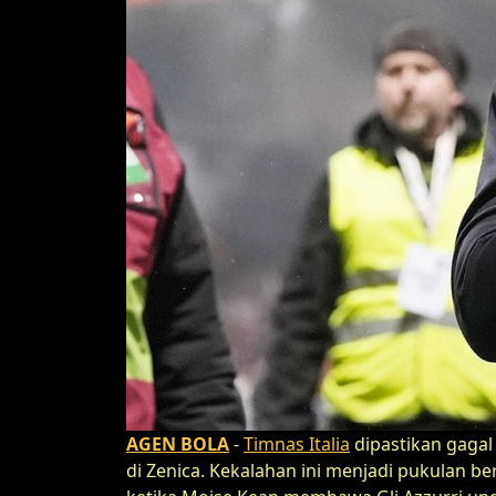
AGEN BOLA
-
Timnas Italia
dipastikan gagal
di Zenica. Kekalahan ini menjadi pukulan be