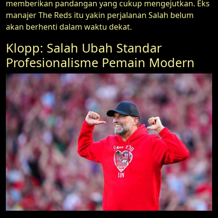
memberikan pandangan yang cukup mengejutkan. Eks
manajer The Reds itu yakin perjalanan Salah belum
akan berhenti dalam waktu dekat.
Klopp: Salah Ubah Standar
Profesionalisme Pemain Modern