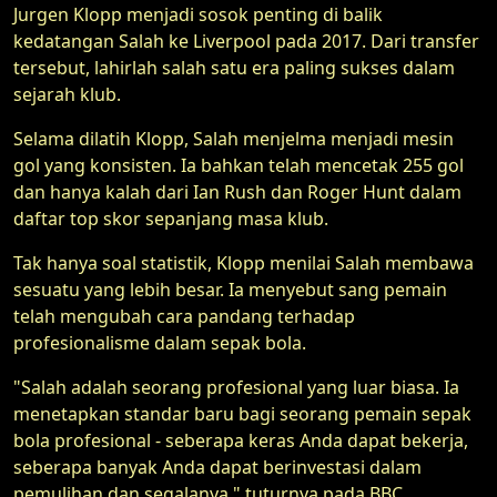
Jurgen Klopp menjadi sosok penting di balik
kedatangan Salah ke Liverpool pada 2017. Dari transfer
tersebut, lahirlah salah satu era paling sukses dalam
sejarah klub.
Selama dilatih Klopp, Salah menjelma menjadi mesin
gol yang konsisten. Ia bahkan telah mencetak 255 gol
dan hanya kalah dari Ian Rush dan Roger Hunt dalam
daftar top skor sepanjang masa klub.
Tak hanya soal statistik, Klopp menilai Salah membawa
sesuatu yang lebih besar. Ia menyebut sang pemain
telah mengubah cara pandang terhadap
profesionalisme dalam sepak bola.
"Salah adalah seorang profesional yang luar biasa. Ia
menetapkan standar baru bagi seorang pemain sepak
bola profesional - seberapa keras Anda dapat bekerja,
seberapa banyak Anda dapat berinvestasi dalam
pemulihan dan segalanya," tuturnya pada BBC.