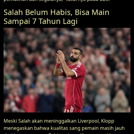
Salah Belum Habis, Bisa Main
Sampai 7 Tahun Lagi
Meski Salah akan meninggalkan Liverpool, Klopp
menegaskan bahwa kualitas sang pemain masih jauh