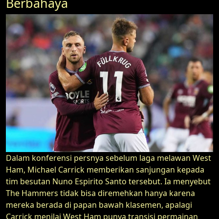
Berbahaya
Dalam konferensi persnya sebelum laga melawan West
Ham, Michael Carrick memberikan sanjungan kepada
tim besutan Nuno Espirito Santo tersebut. Ia menyebut
The Hammers tidak bisa diremehkan hanya karena
mereka berada di papan bawah klasemen, apalagi
Carrick menilai West Ham punya transisi permainan