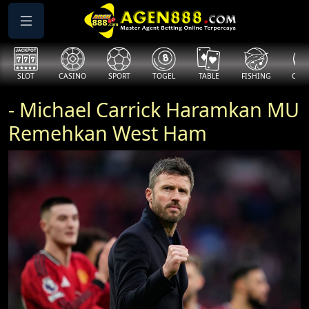
SLOT
CASINO
SPORT
TOGEL
TABLE
FISHING
COCK
- Michael Carrick Haramkan MU
Remehkan West Ham