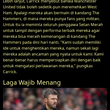
Lebih lanjut, Carrick menyebut bahwa Manchester
United tidak boleh sedetik-pun meremehkan West
Ham. Apalagi mereka akan bermain di kandang The
Hammers, di mana mereka punya fans yang militan.
Untuk itu ia meminta seluruh penggawa Setan Merah
untuk tampil dengan performa terbaik mereka agar
mereka bisa meraih kemenangan di kandang The
Hammers pada dini hari nanti. "Kami sudah memiliki
ide untuk menghentikan mereka, namun sekali lagi
mereka adalah ancaman yang nyata untuk kami. Kami
benar-benar harus mempersiapkan diri dengan baik
untuk mengatasi perlawanan mereka," pungkas
Carrick.
Laga Wajib Menang