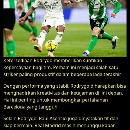
Ketersediaan Rodrygo memberikan suntikan
kepercayaan bagi tim. Pemain ini menjadi salah satu
striker paling produktif dalam beberapa laga terakhir.
Dengan performa yang stabil, Rodrygo diharapkan bisa
menghadirkan kreativitas dan ketajaman di lini depan.
Hal ini penting untuk membongkar pertahanan
Barcelona yang tangguh.
Selain Rodrygo, Raul Asencio juga dinyatakan fit dan
siap bermain. Real Madrid masih menunggu kabar