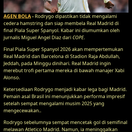
AGEN BOLA
-
Rodrygo dipastikan tidak mengalami
cedera hamstring dan siap membela Real Madrid di
final Piala Super Spanyol. Kabar ini diumumkan oleh
jurnalis Miguel Angel Diaz dari
COPE
.
Final Piala Super Spanyol 2026 akan mempertemukan
Real Madrid dan Barcelona di Stadion Raja Abdullah,
Jeddah, pada Minggu dinihari. Real Madrid ingin
merebut trofi pertama mereka di bawah manajer Xabi
Alonso.
Ketersediaan Rodrygo menjadi kabar lega bagi Madrid.
Pemain asal Brasil ini menunjukkan performa impresif
setelah sempat mengalami musim 2025 yang
mengecewakan..
Rodrygo sebelumnya sempat mencetak gol di semifinal
melawan Atletico Madrid. Namun, ia meninggalkan