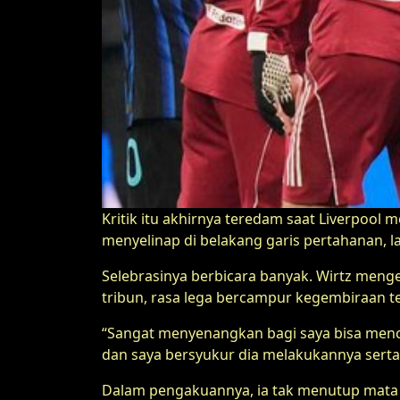
Kritik itu akhirnya teredam saat Liverpoo
menyelinap di belakang garis pertahanan, l
Selebrasinya berbicara banyak. Wirtz meng
tribun, rasa lega bercampur kegembiraan te
“Sangat menyenangkan bagi saya bisa mence
dan saya bersyukur dia melakukannya serta
Dalam pengakuannya, ia tak menutup mata te