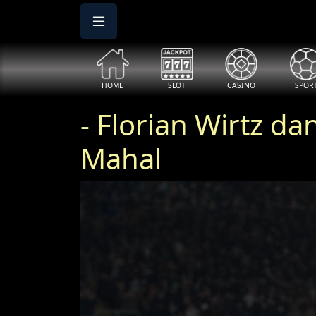
HOME
SLOT
CASINO
SPOR
- Florian Wirtz 
Mahal