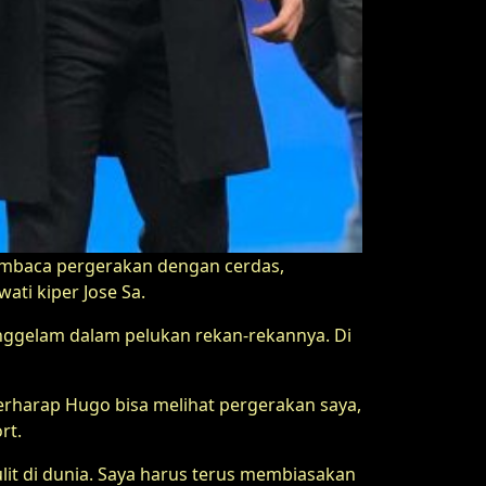
membaca pergerakan dengan cerdas,
ti kiper Jose Sa.
enggelam dalam pelukan rekan-rekannya. Di
erharap Hugo bisa melihat pergerakan saya,
rt.
lit di dunia. Saya harus terus membiasakan