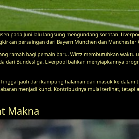
kusen pada Juni lalu langsung mengundang sorotan. Liverp
ngkirkan persaingan dari Bayern Munchen dan Manchester C
ng ramah bagi pemain baru. Wirtz membutuhkan waktu u
rbeda dari Bundesliga. Liverpool bahkan menyiapkannya p
 Tinggal jauh dari kampung halaman dan masuk ke dalam t
baran menjadi kunci. Kontribusinya mulai terlihat, tetapi
at Makna