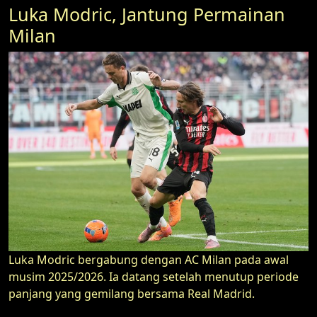
Luka Modric, Jantung Permainan
Milan
Luka Modric bergabung dengan AC Milan pada awal
musim 2025/2026. Ia datang setelah menutup periode
panjang yang gemilang bersama Real Madrid.