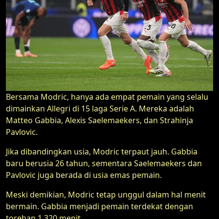
Bersama Modric, hanya ada empat pemain yang selalu
dimainkan Allegri di 15 laga Serie A. Mereka adalah
Matteo Gabbia, Alexis Saelemaekers, dan Strahinja
Pavlovic.
Jika dibandingkan usia, Modric terpaut jauh. Gabbia
baru berusia 26 tahun, sementara Saelemaekers dan
Pavlovic juga berada di usia emas pemain.
Meski demikian, Modric tetap unggul dalam hal menit
bermain. Gabbia menjadi pemain terdekat dengan
torehan 1.320 menit.