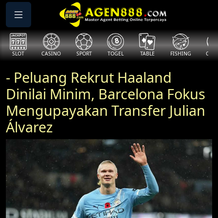
SLOT
CASINO
SPORT
TOGEL
TABLE
FISHING
COCK
- Peluang Rekrut Haaland
Dinilai Minim, Barcelona Fokus
Mengupayakan Transfer Julian
Álvarez