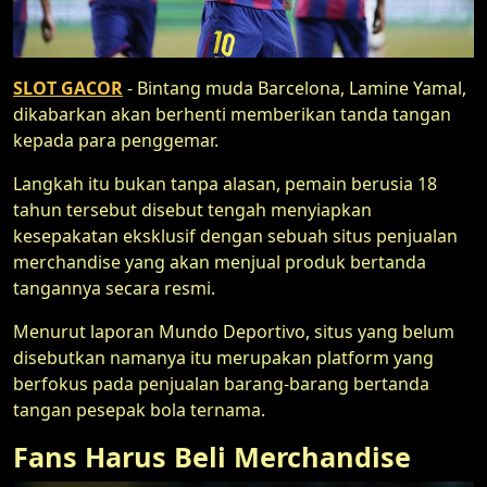
SLOT GACOR
- Bintang muda Barcelona, Lamine Yamal,
dikabarkan akan berhenti memberikan tanda tangan
kepada para penggemar.
Langkah itu bukan tanpa alasan, pemain berusia 18
tahun tersebut disebut tengah menyiapkan
kesepakatan eksklusif dengan sebuah situs penjualan
merchandise yang akan menjual produk bertanda
tangannya secara resmi.
Menurut laporan Mundo Deportivo, situs yang belum
disebutkan namanya itu merupakan platform yang
berfokus pada penjualan barang-barang bertanda
tangan pesepak bola ternama.
Fans Harus Beli Merchandise