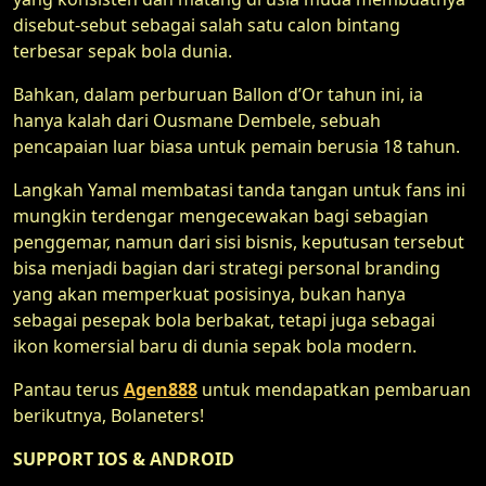
disebut-sebut sebagai salah satu calon bintang
terbesar sepak bola dunia.
Bahkan, dalam perburuan Ballon d’Or tahun ini, ia
hanya kalah dari Ousmane Dembele, sebuah
pencapaian luar biasa untuk pemain berusia 18 tahun.
Langkah Yamal membatasi tanda tangan untuk fans ini
mungkin terdengar mengecewakan bagi sebagian
penggemar, namun dari sisi bisnis, keputusan tersebut
bisa menjadi bagian dari strategi personal branding
yang akan memperkuat posisinya, bukan hanya
sebagai pesepak bola berbakat, tetapi juga sebagai
ikon komersial baru di dunia sepak bola modern.
Pantau terus
Agen888
untuk mendapatkan pembaruan
berikutnya, Bolaneters!
SUPPORT IOS & ANDROID