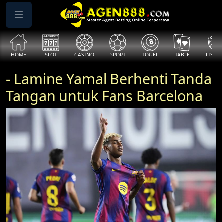
HOME
SLOT
CASINO
SPORT
TOGEL
TABLE
FISHI
- Lamine Yamal Berhenti Tanda
Tangan untuk Fans Barcelona