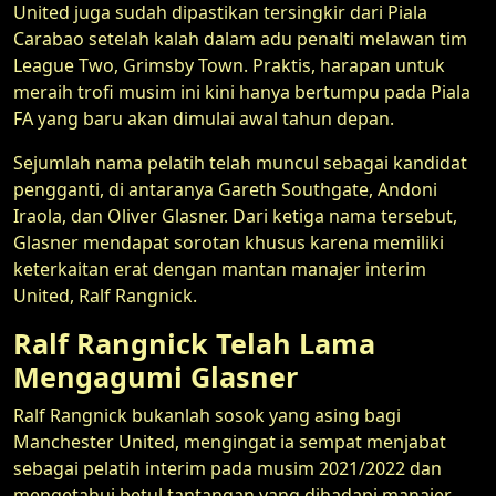
United juga sudah dipastikan tersingkir dari Piala
Carabao setelah kalah dalam adu penalti melawan tim
League Two, Grimsby Town. Praktis, harapan untuk
meraih trofi musim ini kini hanya bertumpu pada Piala
FA yang baru akan dimulai awal tahun depan.
Sejumlah nama pelatih telah muncul sebagai kandidat
pengganti, di antaranya Gareth Southgate, Andoni
Iraola, dan Oliver Glasner. Dari ketiga nama tersebut,
Glasner mendapat sorotan khusus karena memiliki
keterkaitan erat dengan mantan manajer interim
United, Ralf Rangnick.
Ralf Rangnick Telah Lama
Mengagumi Glasner
Ralf Rangnick bukanlah sosok yang asing bagi
Manchester United, mengingat ia sempat menjabat
sebagai pelatih interim pada musim 2021/2022 dan
mengetahui betul tantangan yang dihadapi manajer