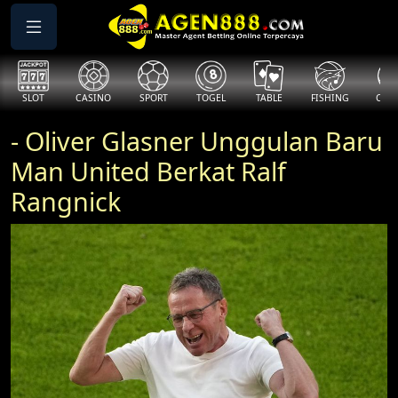
SLOT
CASINO
SPORT
TOGEL
TABLE
FISHING
COCK
- Oliver Glasner Unggulan Baru
Man United Berkat Ralf
Rangnick