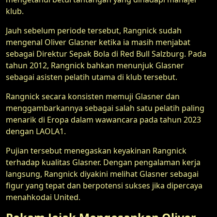
klub.
Jauh sebelum periode tersebut, Rangnick sudah
mengenal Oliver Glasner ketika ia masih menjabat
sebagai Direktur Sepak Bola di Red Bull Salzburg. Pada
tahun 2012, Rangnick bahkan menunjuk Glasner
sebagai asisten pelatih utama di klub tersebut.
Rangnick secara konsisten memuji Glasner dan
menggambarkannya sebagai salah satu pelatih paling
menarik di Eropa dalam wawancara pada tahun 2023
dengan LAOLA1.
Pujian tersebut menegaskan keyakinan Rangnick
terhadap kualitas Glasner. Dengan pengalaman kerja
langsung, Rangnick diyakini melihat Glasner sebagai
figur yang tepat dan berpotensi sukses jika dipercaya
menahkodai United.