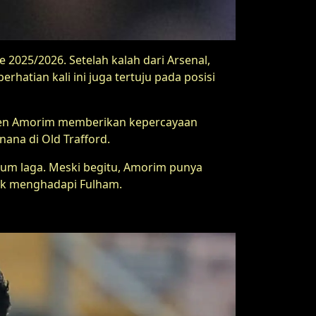
2025/2026. Setelah kalah dari Arsenal,
hatian kali ini juga tertuju pada posisi
uben Amorim memberikan kepercayaan
ana di Old Trafford.
lum laga. Meski begitu, Amorim punya
tuk menghadapi Fulham.