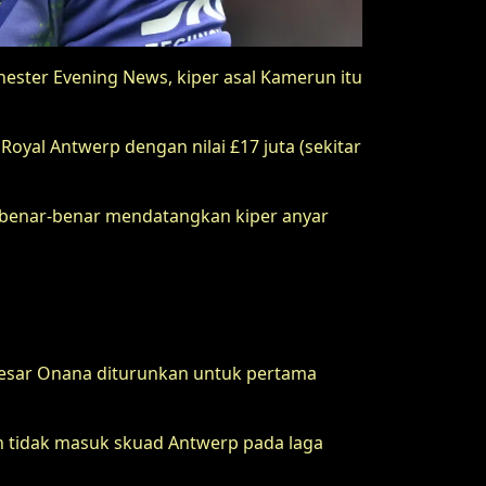
ester Evening News, kiper asal Kamerun itu
al Antwerp dengan nilai £17 juta (sekitar
 MU benar-benar mendatangkan kiper anyar
besar Onana diturunkan untuk pertama
n tidak masuk skuad Antwerp pada laga