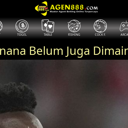
T
TOGEL
TABLE
FISHING
COCK F.
ARC
Onana Belum Juga Dimai