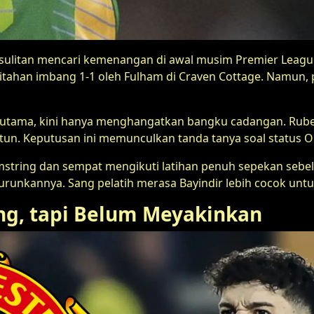
ulitan mencari kemenangan di awal musim Premier League 
ahan imbang 1-1 oleh Fulham di Craven Cottage. Namun, per
an utama, kini hanya menghangatkan bangku cadangan. R
tun. Keputusan ini memunculkan tanda tanya soal status On
mstring dan sempat mengikuti latihan penuh sepekan sebe
nurunkannya. Sang pelatih merasa Bayindir lebih cocok un
ng, tapi Belum Meyakinkan