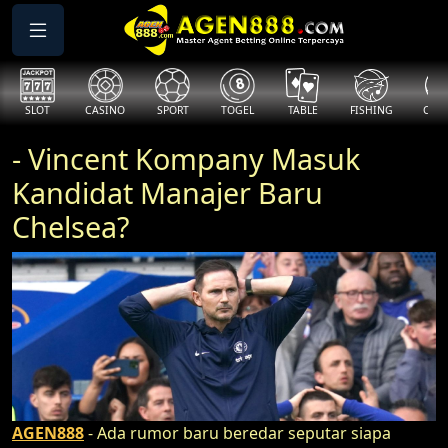
SLOT
CASINO
SPORT
TOGEL
TABLE
FISHING
COCK
- Vincent Kompany Masuk
Kandidat Manajer Baru
Chelsea?
AGEN888
- Ada rumor baru beredar seputar siapa