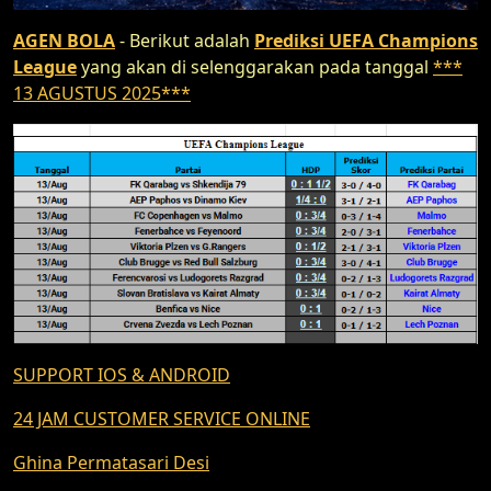
AGEN BOLA
- Berikut adalah
Prediksi UEFA Champions
League
yang akan di selenggarakan pada tanggal
***
13 AGUSTUS 2025***
SUPPORT IOS & ANDROID
24 JAM CUSTOMER SERVICE ONLINE
Ghina Permatasari Desi