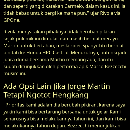
dan seperti yang dikatakan Carmelo, dalam kasus ini, ia
tidak bebas untuk pergi ke mana pun," ujar Rivola via
GPOne.
Rivola menyatakan pihaknya tidak berubah pikiran
sejak polemik ini dimulai, dan masih berniat merayu
Martin untuk bertahan, meski rider Spanyol itu berniat
pindah ke Honda HRC Castrol. Menurutnya, potensi jadi
juara dunia bersama Martin memang ada, dan itu
sudah ditunjukkan oleh performa apik Marco Bezzecchi
musim ini.
Ada Opsi Lain Jika Jorge Martin
Tetapi Ngotot Hengkang
"Prioritas kami adalah dia berubah pikiran, karena saya
yakin kami bisa bertarung bersama untuk gelar. Kami
seharusnya bisa melakukannya tahun ini, dan kami bisa
melakukannya tahun depan. Bezzecchi menunjukkan