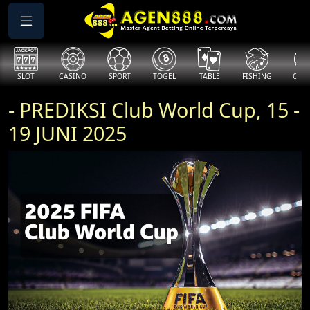
SLOT
CASINO
SPORT
TOGEL
TABLE
FISHING
COCK
- PREDIKSI Club World Cup, 15 -
19 JUNI 2025