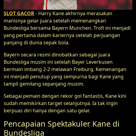
SLOT GACOR
- Harry Kane akhirnya merasakan
manisnya gelar juara setelah memenangkan
Bundesliga bersama Bayern Munchen. Trofi ini menjadi
yang pertama dalam kariernya setelah perjuangan
panjang di dunia sepak bola.
Bayern secara resmi dinobatkan sebagai juara
Bundesliga musim ini setelah Bayer Leverkusen
bermain imbang 2-2 melawan Freiburg. Kemenangan
ini menjadi penutup yang sempurna bagi Kane yang
tampil gemilang sepanjang musim.
Sebagai pemain dengan rekor gol fantastis, Kane kini
sudah memikirkan target selanjutnya. Ia tak ingin
berpuas diri hanya dengan satu gelar.
Pencapaian Spektakuler Kane di
Bundesliga