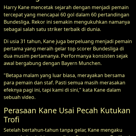
Harry Kane mencetak sejarah dengan menjadi pemain
tercepat yang mencapai 60 gol dalam 60 pertandingan
Bundesliga. Rekor ini semakin mengukuhkan namanya
sebagai salah satu striker terbaik di dunia.
Di usia 31 tahun, Kane juga berpeluang menjadi pemain
pertama yang meraih gelar top scorer Bundesliga di
dua musim pertamanya. Performanya konsisten sejak
awal bergabung dengan Bayern Munchen.
"Betapa malam yang luar biasa, merayakan bersama
para pemain dan staf. Pasti semua masih merasakan
efeknya pagi ini, tapi kami di sini," kata Kane dalam
sebuah video.
Perasaan Kane Usai Pecah Kutukan
Trofi
Setelah bertahun-tahun tanpa gelar, Kane mengaku