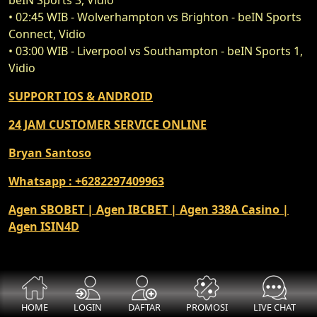
beIN Sports 3, Vidio
• 02:45 WIB - Wolverhampton vs Brighton - beIN Sports
Connect, Vidio
• 03:00 WIB - Liverpool vs Southampton - beIN Sports 1,
Vidio
SUPPORT IOS & ANDROID
24 JAM CUSTOMER SERVICE ONLINE
Bryan Santoso
Whatsapp : +6282297409963
Agen SBOBET | Agen IBCBET | Agen 338A Casino |
Agen ISIN4D
HOME
LOGIN
DAFTAR
PROMOSI
LIVE CHAT