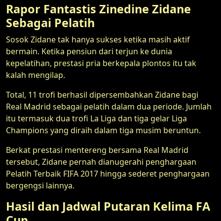
Rapor Fantastis Zinedine Zidane
Sebagai Pelatih
Sosok Zidane tak hanya sukses ketika masih aktif
bermain. Ketika pensiun dari terjun ke dunia
kepelatihan, prestasi pria berkepala plontos itu tak
kalah mengilap.
Total, 11 trofi berhasil dipersembahkan Zidane bagi
Real Madrid sebagai pelatih dalam dua periode. Jumlah
itu termasuk dua trofi La Liga dan tiga gelar Liga
Champions yang diraih dalam tiga musim beruntun.
Berkat prestasi mentereng bersama Real Madrid
tersebut, Zidane pernah dianugerahi penghargaan
Pelatih Terbaik FIFA 2017 hingga sederet penghargaan
bergengsi lainnya.
Hasil dan Jadwal Putaran Kelima FA
Cup