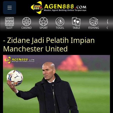
SLOT
CASINO
SPORT
TOGEL
TABLE
FISHING
COCK
- Zidane Jadi Pelatih Impian
Manchester United