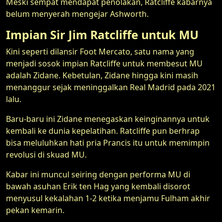
Meski sempat mendapat penolakan, Ratcliffe kabarnya
belum menyerah mengejar Ashworth.
Impian Sir Jim Ratcliffe untuk MU
Kini seperti dilansir Foot Mercato, satu nama yang
menjadi sosok impian Ratcliffe untuk membesut MU
adalah Zidane. Kebetulan, Zidane hingga kini masih
menanggur sejak meninggalkan Real Madrid pada 2021
lalu.
Baru-baru ini Zidane menegaskan keinginannya untuk
kembali ke dunia kepelatihan. Ratcliffe pun berhrap
bisa meluluhkan hati pria Prancis itu untuk memimpin
revolusi di skuad MU.
Kabar ini muncul seiring dengan performa MU di
bawah asuhan Erik ten Hag yang kembali disorot
menyusul kekalahan 1-2 ketika menjamu Fulham akhir
pekan kemarin.