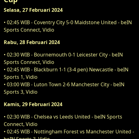
Selasa, 27 Februari 2024
• 02:45 WIB - Coventry City 5-0 Maidstone United - beIN
Sports Connect, Vidio
Rabu, 28 Februari 2024
• 02:30 WIB - Bournemouth 0-1 Leicester City - beIN
Sports Connect, Vidio
• 02:45 WIB - Blackburn 1-1 (3-4 pen) Newcastle - beIN
Sports 1, Vidio
• 03:00 WIB - Luton Town 2-6 Manchester City - beIN
Sports 3, Vidio
Kamis, 29 Februari 2024
• 02:30 WIB - Chelsea vs Leeds United - beIN Sports
Connect, Vidio
• 02:45 WIB - Nottingham Forest vs Manchester United -