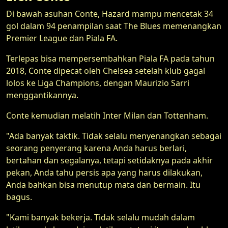
Di bawah asuhan Conte, Hazard mampu mencetak 34
gol dalam 94 penampilan saat The Blues memenangkan
Premier League dan Piala FA.
Terlepas bisa mempersembahkan Piala FA pada tahun
2018, Conte dipecat oleh Chelsea setelah klub gagal
lolos ke Liga Champions, dengan Maurizio Sarri
menggantikannya.
Conte kemudian melatih Inter Milan dan Tottenham.
"Ada banyak taktik. Tidak selalu menyenangkan sebagai
seorang penyerang karena Anda harus berlari,
bertahan dan segalanya, tetapi setidaknya pada akhir
pekan, Anda tahu persis apa yang harus dilakukan,
Anda bahkan bisa menutup mata dan bermain. Itu
bagus.
"Kami banyak bekerja. Tidak selalu mudah dalam