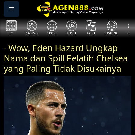
SLOT
CASINO
SPORT
TOGEL
TABLE
FISHING
COCK
- Wow, Eden Hazard Ungkap
Nama dan Spill Pelatih Chelsea
yang Paling Tidak Disukainya