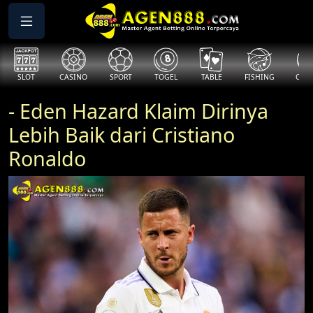
SLOT
CASINO
SPORT
TOGEL
TABLE
FISHING
COCK
- Eden Hazard Klaim Dirinya
Lebih Baik dari Cristiano
Ronaldo