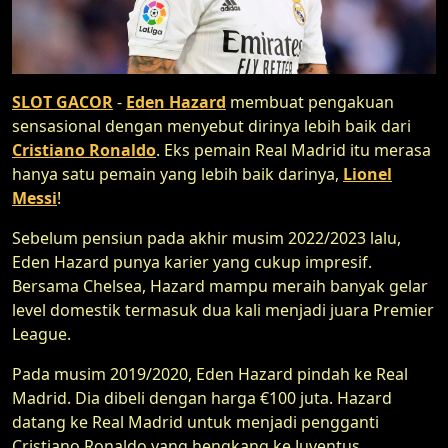
SLOT GACOR
-
Eden Hazard
membuat pengakuan
sensasional dengan menyebut dirinya lebih baik dari
Cristiano Ronaldo
. Eks pemain Real Madrid itu merasa
hanya satu pemain yang lebih baik darinya,
Lionel
Messi
!
Sebelum pensiun pada akhir musim 2022/2023 lalu,
Eden Hazard punya karier yang cukup impresif.
Bersama Chelsea, Hazard mampu meraih banyak gelar
level domestik termasuk dua kali menjadi juara Premier
League.
Pada musim 2019/2020, Eden Hazard pindah ke Real
Madrid. Dia dibeli dengan harga €100 juta. Hazard
datang ke Real Madrid untuk menjadi pengganti
Cristiano Ronaldo yang hengkang ke Juventus.