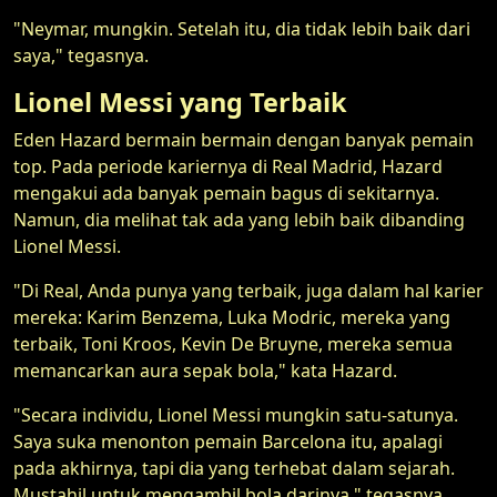
"Neymar, mungkin. Setelah itu, dia tidak lebih baik dari
saya," tegasnya.
Lionel Messi yang Terbaik
Eden Hazard bermain bermain dengan banyak pemain
top. Pada periode kariernya di Real Madrid, Hazard
mengakui ada banyak pemain bagus di sekitarnya.
Namun, dia melihat tak ada yang lebih baik dibanding
Lionel Messi.
"Di Real, Anda punya yang terbaik, juga dalam hal karier
mereka: Karim Benzema, Luka Modric, mereka yang
terbaik, Toni Kroos, Kevin De Bruyne, mereka semua
memancarkan aura sepak bola," kata Hazard.
"Secara individu, Lionel Messi mungkin satu-satunya.
Saya suka menonton pemain Barcelona itu, apalagi
pada akhirnya, tapi dia yang terhebat dalam sejarah.
Mustahil untuk mengambil bola darinya," tegasnya.