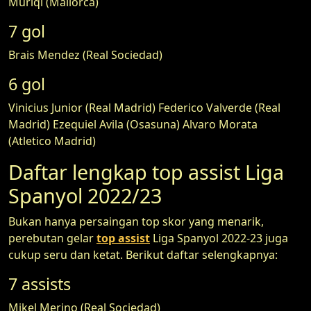
Muriqi (Mallorca)
7 gol
Brais Mendez (Real Sociedad)
6 gol
Vinicius Junior (Real Madrid) Federico Valverde (Real
Madrid) Ezequiel Avila (Osasuna) Alvaro Morata
(Atletico Madrid)
Daftar lengkap top assist Liga
Spanyol 2022/23
Bukan hanya persaingan top skor yang menarik,
perebutan gelar
top assist
Liga Spanyol 2022-23 juga
cukup seru dan ketat. Berikut daftar selengkapnya:
7 assists
Mikel Merino (Real Sociedad)