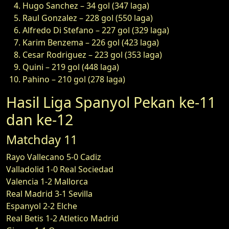
Hugo Sanchez – 34 gol (347 laga)
Raul Gonzalez – 228 gol (550 laga)
Alfredo Di Stefano – 227 gol (329 laga)
Karim Benzema – 226 gol (423 laga)
Cesar Rodriguez – 223 gol (353 laga)
Quini – 219 gol (448 laga)
Pahino – 210 gol (278 laga)
Hasil Liga Spanyol Pekan ke-11
dan ke-12
Matchday 11
Rayo Vallecano 5-0 Cadiz
Valladolid 1-0 Real Sociedad
Valencia 1-2 Mallorca
Real Madrid 3-1 Sevilla
Espanyol 2-2 Elche
Real Betis 1-2 Atletico Madrid