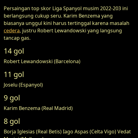
Persaingan top skor Liga Spanyol musim 2022-203 ini
berlangsung cukup seru. Karim Benzema yang
biasanya unggul kini harus tertinggal karena masalah
cedera
, justru Robert Lewandowski yang langsung
tancap gas.
14 gol
Robert Lewandowski (Barcelona)
11 gol
Joselu (Espanyol)
9 gol
Karim Benzema (Real Madrid)
8 gol
Borja Iglesias (Real Betis) Iago Aspas (Celta Vigo) Vedat