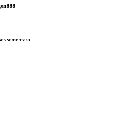
agen888
ses sementara.