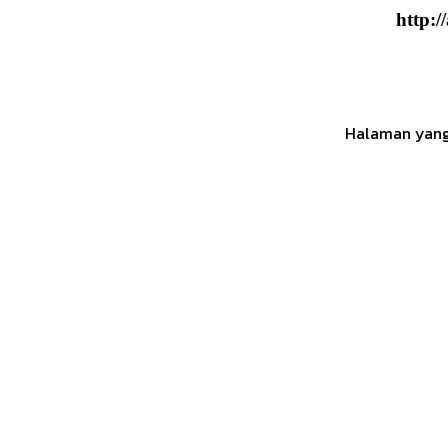
http:/
Halaman yang 