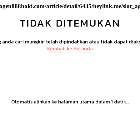
/agen888hoki.com/article/detail/6435/heylink.me/slot_
TIDAK DITEMUKAN
anda cari mungkin telah dipindahkan atau tidak dapat diak
Kembali ke Beranda
Otomatis alihkan ke halaman utama dalam
1
detik...