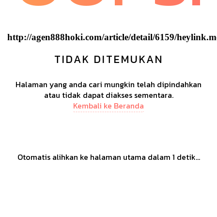
http://agen888hoki.com/article/detail/6159/heylink.
TIDAK DITEMUKAN
Halaman yang anda cari mungkin telah dipindahkan
atau tidak dapat diakses sementara.
Kembali ke Beranda
Otomatis alihkan ke halaman utama dalam
1
detik...