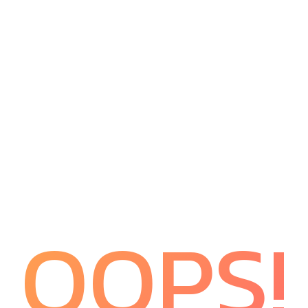
OOPS!