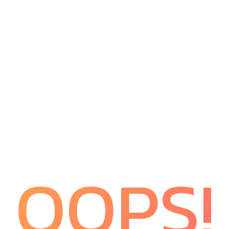
OOPS!