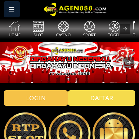
HOME
SLOT
CASINO
SPORT
TOGEL
TA
LOGIN
DAFTAR