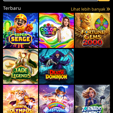
Terbaru
Lihat lebih banyak