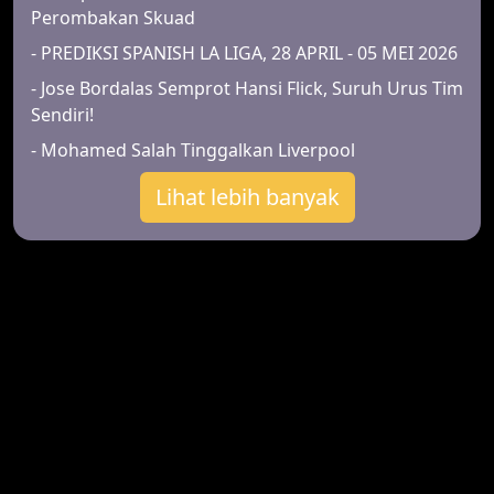
Perombakan Skuad
- PREDIKSI SPANISH LA LIGA, 28 APRIL - 05 MEI 2026
- Jose Bordalas Semprot Hansi Flick, Suruh Urus Tim
Sendiri!
- Mohamed Salah Tinggalkan Liverpool
Lihat lebih banyak