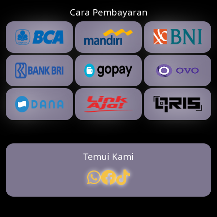
Cara Pembayaran
Temui Kami