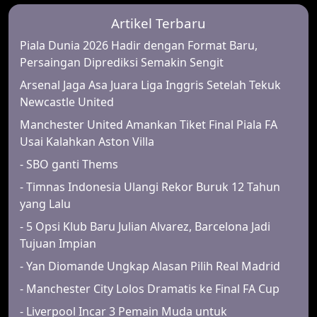
Artikel Terbaru
Piala Dunia 2026 Hadir dengan Format Baru,
Persaingan Diprediksi Semakin Sengit
Arsenal Jaga Asa Juara Liga Inggris Setelah Tekuk
Newcastle United
Manchester United Amankan Tiket Final Piala FA
Usai Kalahkan Aston Villa
- SBO ganti Thems
- Timnas Indonesia Ulangi Rekor Buruk 12 Tahun
yang Lalu
- 5 Opsi Klub Baru Julian Alvarez, Barcelona Jadi
Tujuan Impian
- Yan Diomande Ungkap Alasan Pilih Real Madrid
- Manchester City Lolos Dramatis ke Final FA Cup
- Liverpool Incar 3 Pemain Muda untuk