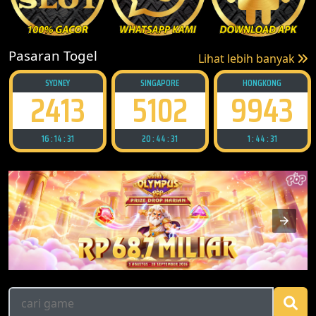
Pasaran Togel
Lihat lebih banyak
SYDNEY
SINGAPORE
HONGKONG
2413
5102
9943
16 : 14 : 30
20 : 44 : 30
1 : 44 : 30