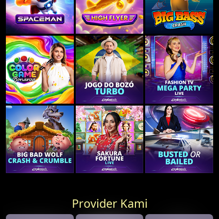
Provider Kami