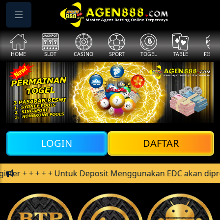
SLOT
CASINO
SPORT
TOGEL
TABLE
FISHING
COCK
LOGIN
DAFTAR
 + + + Untuk Deposit Menggunakan EDC akan diproses Setel