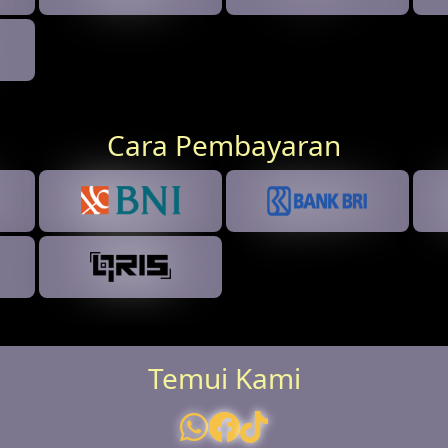
Cara Pembayaran
Temui Kami