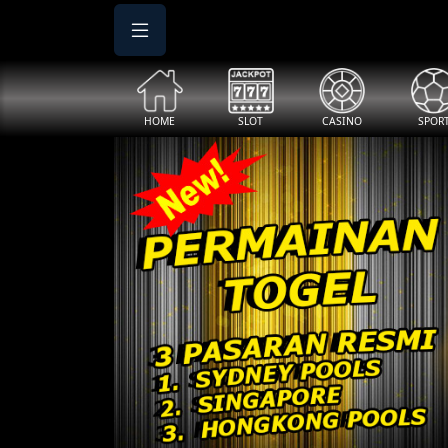
HOME
SLOT
CASINO
SPOR