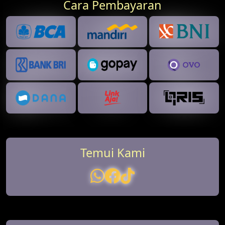
Cara Pembayaran
Temui Kami