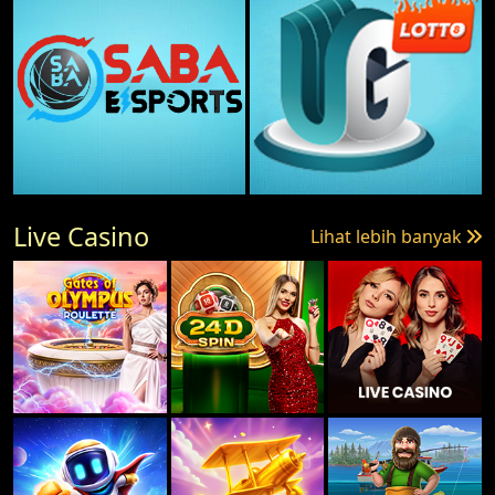
Live Casino
Lihat lebih banyak