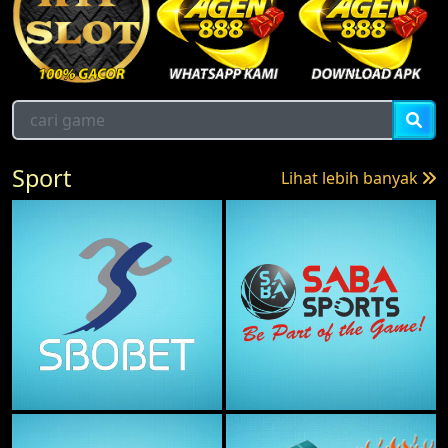
Sport
Lihat lebih banyak