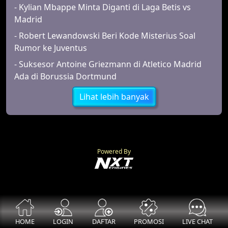
- Kylian Mbappe Minta Diganti di Laga Betis vs
Madrid
- Robert Lewandowski Beri Kode Misterius Soal
Rumor ke Juventus
- Suksesor Antoine Griezmann di Atletico Madrid
Ada di Borussia Dortmund
Lihat lebih banyak
Powered By
HOME
LOGIN
DAFTAR
PROMOSI
LIVE CHAT