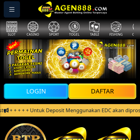
SLOT
CASINO
SPORT
TOGEL
TABLE
FISHING
COCK
LOGIN
DAFTAR
+ + + Untuk Deposit Menggunakan EDC akan diproses Setela