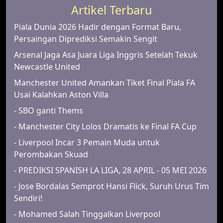
Artikel Terbaru
Piala Dunia 2026 Hadir dengan Format Baru,
Persaingan Diprediksi Semakin Sengit
Arsenal Jaga Asa Juara Liga Inggris Setelah Tekuk
Newcastle United
Manchester United Amankan Tiket Final Piala FA
Usai Kalahkan Aston Villa
- SBO ganti Thems
- Manchester City Lolos Dramatis ke Final FA Cup
- Liverpool Incar 3 Pemain Muda untuk
Perombakan Skuad
- PREDIKSI SPANISH LA LIGA, 28 APRIL - 05 MEI 2026
- Jose Bordalas Semprot Hansi Flick, Suruh Urus Tim
Sendiri!
- Mohamed Salah Tinggalkan Liverpool