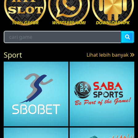
Sport
Lihat lebih banyak