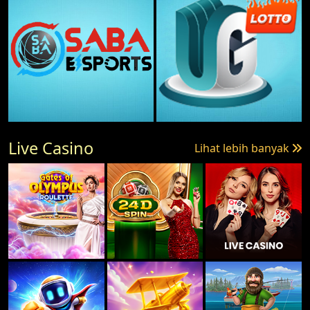
Live Casino
Lihat lebih banyak