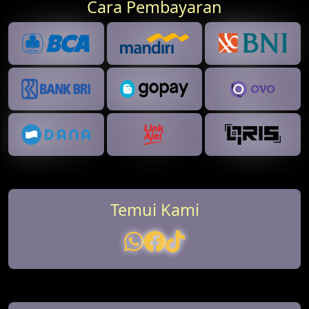
Cara Pembayaran
Temui Kami