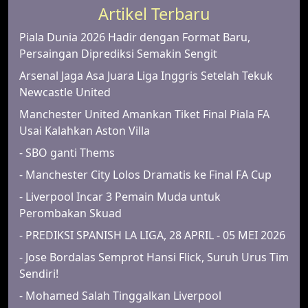
Artikel Terbaru
Piala Dunia 2026 Hadir dengan Format Baru,
Persaingan Diprediksi Semakin Sengit
Arsenal Jaga Asa Juara Liga Inggris Setelah Tekuk
Newcastle United
Manchester United Amankan Tiket Final Piala FA
Usai Kalahkan Aston Villa
- SBO ganti Thems
- Manchester City Lolos Dramatis ke Final FA Cup
- Liverpool Incar 3 Pemain Muda untuk
Perombakan Skuad
- PREDIKSI SPANISH LA LIGA, 28 APRIL - 05 MEI 2026
- Jose Bordalas Semprot Hansi Flick, Suruh Urus Tim
Sendiri!
- Mohamed Salah Tinggalkan Liverpool